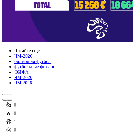
Читайте еще
:
ЧМ-2026
билеты на футбол
футбольные финансы
ФИФА
ЧМ-2026
ЧМ 2026
️👍
0
️🔥
0
️😄
1
️😢
0