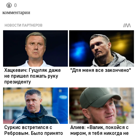
️🤬
0
комментарии