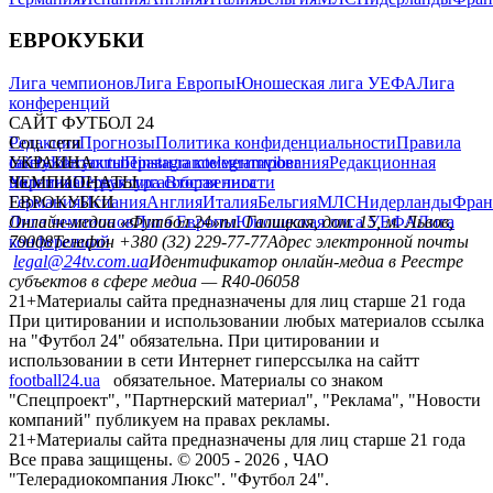
ЕВРОКУБКИ
Лига чемпионов
Лига Европы
Юношеская лига УЕФА
Лига
конференций
САЙТ ФУТБОЛ 24
Редакция
Соц. сети
Прогнозы
Политика конфиденциальности
Правила
сайту
facebook
УКРАИНА
Контакты
x
youtube
Правила комментирования
instagram
telegram
viber
Редакционная
политика
Украина
ЧЕМПИОНАТЫ
Первая лига
Структура собственности
Вторая лига
Германия
ЕВРОКУБКИ
Испания
Англия
Италия
Бельгия
МЛС
Нидерланды
Фран
Лига чемпионов
Онлайн-медиа «Футбол 24»
Лига Европы
пл. Галицкая, дом. 15, м. Львов,
Юношеская лига УЕФА
Лига
конференций
79008
Телефон +380 (32) 229-77-77
Адрес электронной почты
legal@24tv.com.ua
Идентификатор онлайн-медиа в Реестре
субъектов в сфере медиа — R40-06058
21+
Материалы сайта предназначены для лиц старше 21 года
При цитировании и использовании любых материалов ссылка
на "Футбол 24" обязательна. При цитировании и
использовании в сети Интернет гиперссылка на сайтт
football24.ua
обязательное. Материалы со знаком
"Спецпроект", "Партнерский материал", "Реклама", "Новости
компаний" публикуем на правах рекламы.
21+
Материалы сайта предназначены для лиц старше 21 года
Все права защищены. © 2005 -
2026
, ЧАО
"Телерадиокомпания Люкс". "Футбол 24".