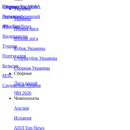
Сборная Украины
Италия
Суперкубок УЕФА
Украина
Германия
Лига конференций
Украина
Франция
ЛЧ - Top News
Первая лига
Нидерланды
Вторая лига
Турция
Кубок Украины
Португалия
Суперкубок Украины
Бельгия
Сборная Украины
Сборные
МЛС
Лига наций
Саудовская Аравия
ЧМ 2026
Чемпионаты
Англия
Испания
АПЛ Top News