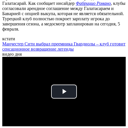
Галатасарай. Как сообщает инсайдер
Фабрицио Романо
, клубы
согласовали арендное соглашение между Галатасараем и
Баварией с опцией выкупа, которая не является обязательной.
Турецкий клуб полностью покроет зарплату игрока до
завершения сезона, а медосмотр запланирован на сегодня, 5
февраля.
кстати
Манчестер Сити выбрал преемника Гвардиолы – клуб готовит
сенсационное возвращение легенды
видео дня
Play
Video