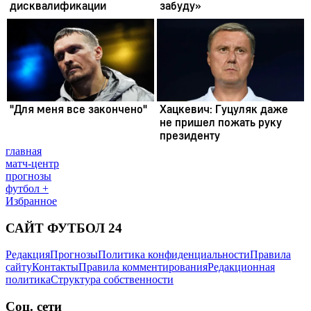
главная
матч-центр
прогнозы
футбол +
Избранное
САЙТ ФУТБОЛ 24
Редакция
Прогнозы
Политика конфиденциальности
Правила
сайту
Контакты
Правила комментирования
Редакционная
политика
Структура собственности
Соц. сети