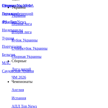
Сборная Украины
Италия
Суперкубок УЕФА
Украина
Германия
Лига конференций
Украина
Франция
ЛЧ - Top News
Первая лига
Нидерланды
Вторая лига
Турция
Кубок Украины
Португалия
Суперкубок Украины
Бельгия
Сборная Украины
Сборные
МЛС
Лига наций
Саудовская Аравия
ЧМ 2026
Чемпионаты
Англия
Испания
АПЛ Top News