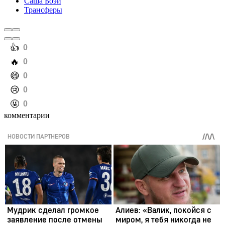
Саша Боэй
Трансферы
️👍
0
️🔥
0
️😄
0
️😢
0
️🤬
0
комментарии