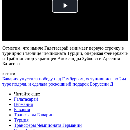
Play
Video
Отметим, что нынче Галатасарай занимает первую строчку в
турнирной таблице чемпионата Турции, опережая Фенербахче
и Трабзпонспор украинцев Александра Зубкова и Арсения
Батагова.
кстати
Бавария упустила победу над Гамбургом, оступившись во 2-м
туре подряд, и сделала роскошный подарок Боруссии Д
Читайте еще
:
Галатасарай
Германия
Бавария
Трансферы Баварии
Турция
Трансферы Чемпионата Германии