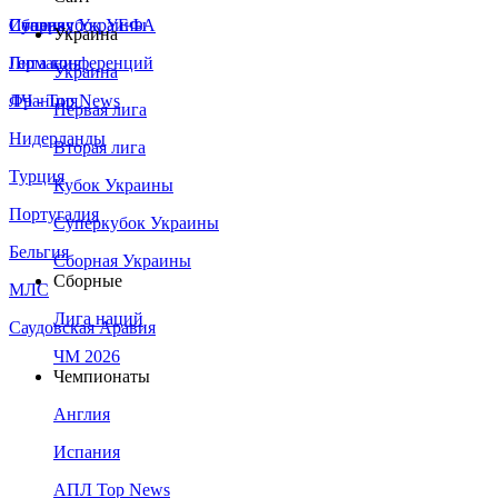
Сборная Украины
Италия
Суперкубок УЕФА
Украина
Германия
Лига конференций
Украина
Франция
ЛЧ - Top News
Первая лига
Нидерланды
Вторая лига
Турция
Кубок Украины
Португалия
Суперкубок Украины
Бельгия
Сборная Украины
Сборные
МЛС
Лига наций
Саудовская Аравия
ЧМ 2026
Чемпионаты
Англия
Испания
АПЛ Top News