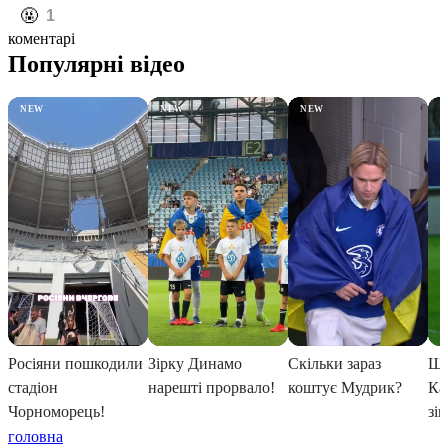
️🤬
1
коментарі
головна