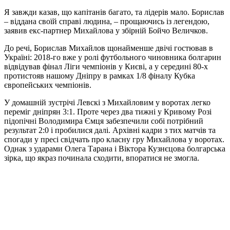
Я завжди казав, що капітанів багато, та лідерів мало. Борислав
– віддана своїй справі людина, – прощаючись із легендою,
заявив екс-партнер Михайлова у збірній Бойчо Величков.
До речі, Борислав Михайлов щонайменше двічі гостював в
Україні: 2018-го вже у ролі футбольного чиновника болгарин
відвідував фінал Ліги чемпіонів у Києві, а у середині 80-х
протистояв нашому Дніпру в рамках 1/8 фіналу Кубка
європейських чемпіонів.
У домашній зустрічі Левскі з Михайловим у воротах легко
переміг дніпрян 3:1. Проте через два тижні у Кривому Розі
підопічні Володимира Ємця забезпечили собі потрібний
результат 2:0 і пробилися далі. Архівні кадри з тих матчів та
спогади у пресі свідчать про класну гру Михайлова у воротах.
Однак з ударами Олега Тарана і Віктора Кузнєцова болгарська
зірка, що якраз починала сходити, впоратися не змогла.