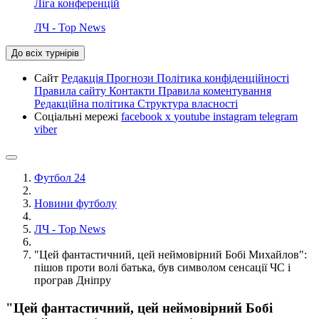
Ліга конференцій
ЛЧ - Top News
До всіх турнірів
Сайт
Редакція
Прогнози
Політика конфіденційності
Правила сайту
Контакти
Правила коментування
Редакційна політика
Структура власності
Соціальні мережі
facebook
x
youtube
instagram
telegram
viber
Футбол 24
Новини футболу
ЛЧ - Top News
"Цей фантастичний, цей неймовірний Бобі Михайлов":
пішов проти волі батька, був символом сенсації ЧС і
програв Дніпру
"Цей фантастичний, цей неймовірний Бобі