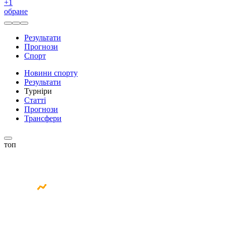
+
1
обране
Результати
Прогнози
Спорт
Новини спорту
Результати
Турніри
Статті
Прогнози
Трансфери
топ