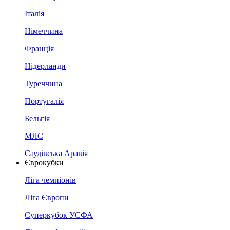
Італія
Німеччина
Франція
Нідерланди
Туреччина
Португалія
Бельгія
МЛС
Саудівська Аравія
Єврокубки
Ліга чемпіонів
Ліга Європи
Суперкубок УЄФА