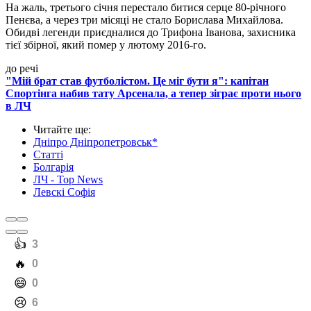
На жаль, третього січня перестало битися серце 80-річного
Пенєва, а через три місяці не стало Борислава Михайлова.
Обидві легенди приєдналися до Трифона Іванова, захисника
тієї збірної, який помер у лютому 2016-го.
до речі
"Мій брат став футболістом. Це міг бути я": капітан
Спортінга набив тату Арсенала, а тепер зіграє проти нього
в ЛЧ
Читайте ще
:
Дніпро Дніпропетровськ*
Статті
Болгарія
ЛЧ - Top News
Левскі Софія
️👍
3
️🔥
0
️😄
0
️😢
6