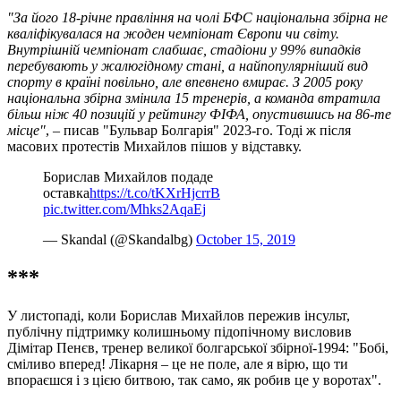
"За його 18-річне правління на чолі БФС національна збірна не
кваліфікувалася на жоден чемпіонат Європи чи світу.
Внутрішній чемпіонат слабшає, стадіони у 99% випадків
перебувають у жалюгідному стані, а найпопулярніший вид
спорту в країні повільно, але впевнено вмирає. З 2005 року
національна збірна змінила 15 тренерів, а команда втратила
більш ніж 40 позицій у рейтингу ФІФА, опустившись на 86-те
місце"
, – писав "Бульвар Болгарія" 2023-го. Тоді ж після
масових протестів Михайлов пішов у відставку.
Борислав Михайлов подаде
оставка
https://t.co/tKXrHjcrrB
pic.twitter.com/Mhks2AqaEj
— Skandal (@Skandalbg)
October 15, 2019
***
У листопаді, коли Борислав Михайлов пережив інсульт,
публічну підтримку колишньому підопічному висловив
Дімітар Пенєв, тренер великої болгарської збірної-1994: "Бобі,
сміливо вперед! Лікарня – це не поле, але я вірю, що ти
впораєшся і з цією битвою, так само, як робив це у воротах".