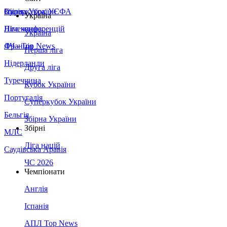
Збірна України
Італія
Суперкубок УЄФА
Україна
Німеччина
Ліга конференцій
Україна
Франція
ЛЧ - Top News
Перша ліга
Нідерланди
Друга ліга
Туреччина
Кубок України
Португалія
Суперкубок України
Бельгія
Збірна України
Збірні
МЛС
Ліга націй
Саудівська Аравія
ЧС 2026
Чемпіонати
Англія
Іспанія
АПЛ Top News