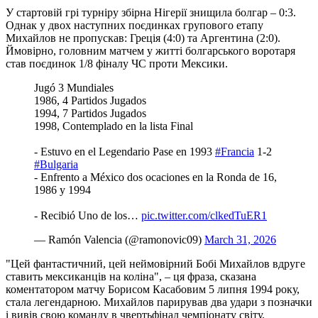
У стартовій грі турніру збірна Нігерії знищила болгар – 0:3.
Однак у двох наступних поєдинках групового етапу
Михайлов не пропускав: Греція (4:0) та Аргентина (2:0).
Ймовірно, головним матчем у житті болгарського воротаря
став поєдинок 1/8 фіналу ЧС проти Мексики.
Jugó 3 Mundiales
1986, 4 Partidos Jugados
1994, 7 Partidos Jugados
1998, Contemplado en la lista Final
- Estuvo en el Legendario Pase en 1993
#Francia
1-2
#Bulgaria
- Enfrento a México dos ocaciones en la Ronda de 16,
1986 y 1994
- Recibió Uno de los…
pic.twitter.com/clkedTuER1
— Ramón Valencia (@ramonovic09)
March 31, 2026
"Цей фантастичний, цей неймовірний Бобі Михайлов вдруге
ставить мексиканців на коліна", – ця фраза, сказана
коментатором матчу Борисом Касабовим 5 липня 1994 року,
стала легендарною. Михайлов парирував два удари з позначки
і вивів свою команду в чвертьфінал чемпіонату світу.