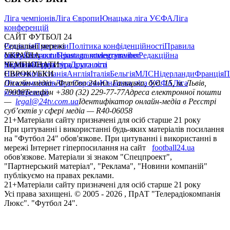
Ліга чемпіонів
Ліга Європи
Юнацька ліга УЄФА
Ліга
конференцій
САЙТ ФУТБОЛ 24
Редакція
Соціальні мережі
Прогнози
Політика конфіденційності
Правила
сайту
facebook
УКРАЇНА
Контакти
x
youtube
Правила коментування
instagram
telegram
viber
Редакційна
політика
Україна
ЧЕМПІОНАТИ
Перша ліга
Структура власності
Друга ліга
Німеччина
ЄВРОКУБКИ
Іспанія
Англія
Італія
Бельгія
МЛС
Нідерланди
Франція
П
Ліга чемпіонів
Онлайн-медіа «Футбол 24»
Ліга Європи
Юнацька ліга УЄФА
пл. Галицька, буд. 15, м. Львів,
Ліга
конференцій
79008
Телефон +380 (32) 229-77-77
Адреса електронної пошти
—
legal@24tv.com.ua
Ідентифікатор онлайн-медіа в Реєстрі
суб’єктів у сфері медіа — R40-06058
21+
Матеріали сайту призначені для осіб старше 21 року
При цитуванні і використанні будь-яких матеріалів посилання
на "Футбол 24" обов'язкове. При цитуванні і використанні в
мережі Інтернет гіперпосилання на сайт
football24.ua
обов'язкове. Матеріали зі знаком "Спецпроект",
"Партнерський матеріал", "Реклама", "Новини компаній"
публікуємо на правах реклами.
21+
Матеріали сайту призначені для осіб старше 21 року
Усi права захищенi. © 2005 -
2026
, ПрАТ "Телерадіокомпанія
Люкс". "Футбол 24".