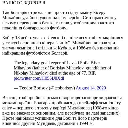
ВАШОГО ЗДОРОВ'Я
Так Болгарія отримала не просто гідну заміну Бісеру
Михайлову, а його удосконалену версію. Син практично у
всьому перевершив батька та став уособленням золотого
покоління болгарського футболу.
Бобі у 18 дебютував за Левскі і на ціле десятиліття закріпився
у статусі основного кіпера "синіх". Михайлов виграв три
титули чемпіона і стільки ж Кубків, а 1986-го був визнаний
найкращим футболістом Болгарії.
The legendary goalkeeper of Levski Sofia Biser
Mihaylov (father of Borislav Mihaylov, grandfather of
Nikolay Mihaylov) died at the age of 77. RIP.
pic.twitter.com/H055IJ8Xdl
— Teodor Borisov (@teoborisov)
August 14, 2020
Власне, тоді про болгарського воротаря заговорили далеко за
межами країни. Болгарія пробилася до плей-офф чемпіонату
світу – першого з трьох у кар’єрі Михайлова (1998-го кіпер
вже не вважався основним, але перебував на лаві запасних).
Проте найбільш успішним для Бобі та його партнерів
виявився другий Мундіаль, датований 1994-м.