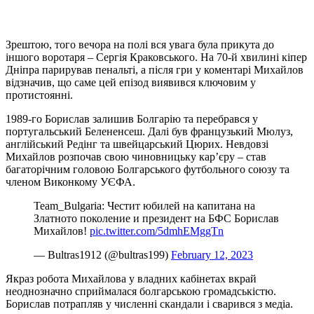
Зрештою, того вечора на полі вся увага була прикута до
іншого воротаря – Сергія Краковського. На 70-й хвилині кіпер
Дніпра парирував пенальті, а після гри у коментарі Михайлов
відзначив, що саме цей епізод виявився ключовим у
протистоянні.
1989-го Борислав залишив Болгарію та перебрався у
португальський Белененсеш. Далі був французький Мюлуз,
англійський Редінг та швейцарський Цюрих. Невдовзі
Михайлов розпочав свою чиновницьку кар’єру – став
багаторічним головою Болгарського футбольного союзу та
членом Виконкому УЄФА.
Team_Bulgaria: Честит юбилей на капитана на
Златното поколение и президент на БФС Борислав
Михайлов!
pic.twitter.com/5dmhEMggTn
— Bultras1912 (@bultras199)
February 12, 2023
Якраз робота Михайлова у владних кабінетах вкрай
неоднозначно сприймалася болгарською громадськістю.
Борислав потрапляв у численні скандали і сварився з медіа.