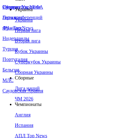
Сборная Украины
Италия
Суперкубок УЕФА
Украина
Германия
Лига конференций
Украина
Франция
ЛЧ - Top News
Первая лига
Нидерланды
Вторая лига
Турция
Кубок Украины
Португалия
Суперкубок Украины
Бельгия
Сборная Украины
Сборные
МЛС
Лига наций
Саудовская Аравия
ЧМ 2026
Чемпионаты
Англия
Испания
АПЛ Top News