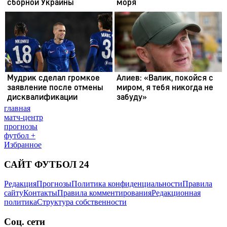
главная
матч-центр
прогнозы
футбол +
Избранное
САЙТ ФУТБОЛ 24
Редакция
Прогнозы
Политика конфиденциальности
Правила
сайту
Контакты
Правила комментирования
Редакционная
политика
Структура собственности
Соц. сети