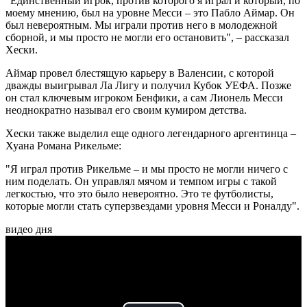
"Единственный игрок, против которого я играл и который, по
моему мнению, был на уровне Месси – это Пабло Аймар. Он
был невероятным. Мы играли против него в молодежной
сборной, и мы просто не могли его остановить", – рассказал
Хески.
Аймар провел блестящую карьеру в Валенсии, с которой
дважды выигрывал Ла Лигу и получил Кубок УЕФА. Позже
он стал ключевым игроком Бенфики, а сам Лионель Месси
неоднократно называл его своим кумиром детства.
Хески также выделил еще одного легендарного аргентинца –
Хуана Романа Рикельме:
"Я играл против Рикельме – и мы просто не могли ничего с
ним поделать. Он управлял мячом и темпом игры с такой
легкостью, что это было невероятно. Это те футболисты,
которые могли стать суперзвездами уровня Месси и Роналду".
видео дня