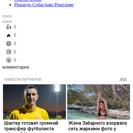
Рикардо Себастьян Рикельме
️👍
0
️🔥
0
️😄
0
️😢
0
️🤬
0
комментарии