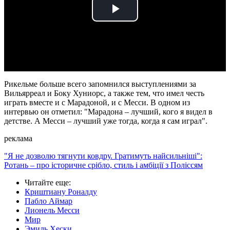
Play
Video
Рикельме больше всего запомнился выступлениями за
Вильярреал и Боку Хуниорс, а также тем, что имел честь
играть вместе и с Марадоной, и с Месси. В одном из
интервью он отметил: "Марадона – лучший, кого я видел в
детстве. А Месси – лучший уже тогда, когда я сам играл".
реклама
"Я не дозволю тягнути ковдру. Гратимуть найсильніші":
Ротань – про історичне срібло, стиль і амбіції з Поліссям
Читайте еще
:
Криштиану Роналду
Пабло Аймар
Лионель Месси
Мир
Эмиль Хески