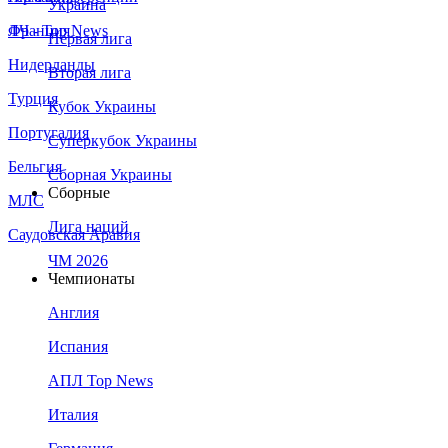
Украина
Франция
ЛЧ - Top News
Первая лига
Нидерланды
Вторая лига
Турция
Кубок Украины
Португалия
Суперкубок Украины
Бельгия
Сборная Украины
Сборные
МЛС
Лига наций
Саудовская Аравия
ЧМ 2026
Чемпионаты
Англия
Испания
АПЛ Top News
Италия