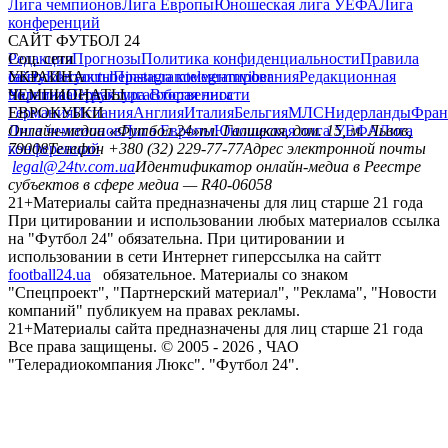
Лига чемпионов
Лига Европы
Юношеская лига УЕФА
Лига
конференций
САЙТ ФУТБОЛ 24
Редакция
Соц. сети
Прогнозы
Политика конфиденциальности
Правила
сайту
facebook
УКРАИНА
Контакты
x
youtube
Правила комментирования
instagram
telegram
viber
Редакционная
политика
Украина
ЧЕМПИОНАТЫ
Первая лига
Структура собственности
Вторая лига
Германия
ЕВРОКУБКИ
Испания
Англия
Италия
Бельгия
МЛС
Нидерланды
Фран
Лига чемпионов
Онлайн-медиа «Футбол 24»
Лига Европы
пл. Галицкая, дом. 15, м. Львов,
Юношеская лига УЕФА
Лига
конференций
79008
Телефон +380 (32) 229-77-77
Адрес электронной почты
legal@24tv.com.ua
Идентификатор онлайн-медиа в Реестре
субъектов в сфере медиа — R40-06058
21+
Материалы сайта предназначены для лиц старше 21 года
При цитировании и использовании любых материалов ссылка
на "Футбол 24" обязательна. При цитировании и
использовании в сети Интернет гиперссылка на сайтт
football24.ua
обязательное. Материалы со знаком
"Спецпроект", "Партнерский материал", "Реклама", "Новости
компаний" публикуем на правах рекламы.
21+
Материалы сайта предназначены для лиц старше 21 года
Все права защищены. © 2005 -
2026
, ЧАО
"Телерадиокомпания Люкс". "Футбол 24".