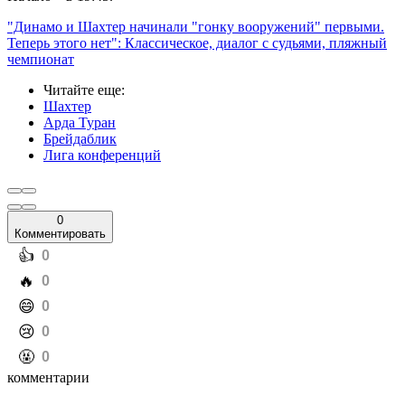
"Динамо и Шахтер начинали "гонку вооружений" первыми.
Теперь этого нет": Классическое, диалог с судьями, пляжный
чемпионат
Читайте еще
:
Шахтер
Арда Туран
Брейдаблик
Лига конференций
0
Комментировать
️👍
0
️🔥
0
️😄
0
️😢
0
️🤬
0
комментарии