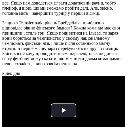
все. Якщо нам доведеться зіграти додатковий раунд, тобто
плейоф, я вірю, що ми зможемо пройти далі. Але, звісно,
головна мета – завершити турнір у першій вісімці.
Згідно з Transfermarkt рівень Брейдабліка приблизно
відповідає рівню фінського Ільвеса? Кожна команда має свої
принципи і стиль гри. Якщо подивитися на Ільвес, то зараз
вони борються за чемпіонство у своєму національному
чемпіонаті, фінській лізі, і лише після останнього матчу
втратили перше місце, зараз перебувають на другій позиції.
Звісно, я не хочу проводити прямі паралелі, та як людина зі
світу футболу можу сказати, що між цими двома командами є
певна схожість, і вона зовсім непогана.
відео дня
Play