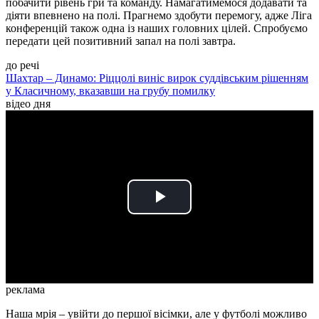
побачити рівень гри та команду. Намагатимемося додавати та
діяти впевнено на полі. Прагнемо здобути перемогу, адже Ліга
конференцій також одна із наших головних цілей. Спробуємо
передати цей позитивний запал на полі завтра.
до речі
Шахтар – Динамо: Ріццолі виніс вирок суддівським рішенням
у Класичному, вказавши на грубу помилку
відео дня
Play
Video
реклама
Наша мрія – увійти до першої вісімки, але у футболі можливо