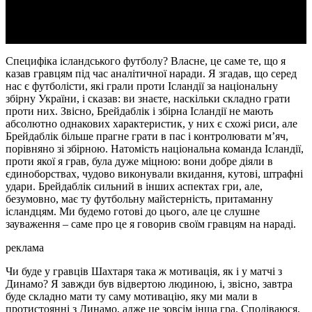
Video
Специфіка ісландського футболу? Власне, це саме те, що я
казав гравцям під час аналітичної наради. Я згадав, що серед
нас є футболісти, які грали проти Ісландії за національну
збірну України, і сказав: ви знаєте, наскільки складно грати
проти них. Звісно, Брейдаблік і збірна Ісландії не мають
абсолютно однакових характеристик, у них є схожі риси, але
Брейдаблік більше прагне грати в пас і контролювати м’яч,
порівняно зі збірною. Натомість національна команда Ісландії,
проти якої я грав, була дуже міцною: вони добре діяли в
єдиноборствах, чудово виконували вкидання, кутові, штрафні
удари. Брейдаблік сильний в інших аспектах гри, але,
безумовно, має ту футбольну майстерність, притаманну
ісландцям. Ми будемо готові до цього, але це слушне
зауваження – саме про це я говорив своїм гравцям на нараді.
реклама
Чи буде у гравців Шахтаря така ж мотивація, як і у матчі з
Динамо? Я завжди був відвертою людиною, і, звісно, завтра
буде складно мати ту саму мотивацію, яку ми мали в
протистоянні з Динамо, адже це зовсім інша гра. Сподіваюся,