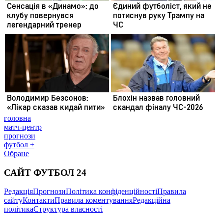
головна
матч-центр
прогнози
футбол +
Обране
САЙТ ФУТБОЛ 24
Редакція
Прогнози
Політика конфіденційності
Правила
сайту
Контакти
Правила коментування
Редакційна
політика
Структура власності