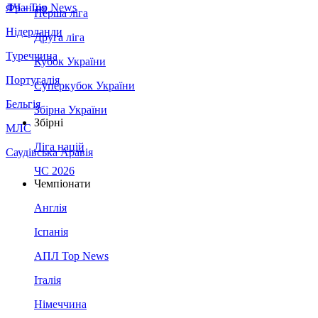
Франція
ЛЧ - Top News
Перша ліга
Нідерланди
Друга ліга
Туреччина
Кубок України
Португалія
Суперкубок України
Бельгія
Збірна України
Збірні
МЛС
Ліга націй
Саудівська Аравія
ЧС 2026
Чемпіонати
Англія
Іспанія
АПЛ Top News
Італія
Німеччина