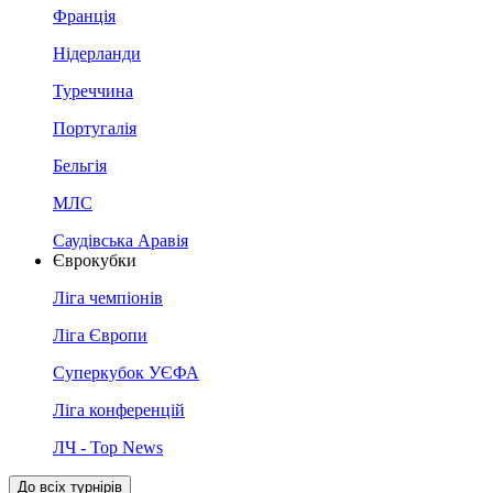
Франція
Нідерланди
Туреччина
Португалія
Бельгія
МЛС
Саудівська Аравія
Єврокубки
Ліга чемпіонів
Ліга Європи
Суперкубок УЄФА
Ліга конференцій
ЛЧ - Top News
До всіх турнірів