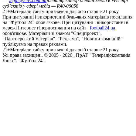
—
legal@24tv.com.ua
Ідентифікатор онлайн-медіа в Реєстрі
суб’єктів у сфері медіа — R40-06058
21+
Матеріали сайту призначені для осіб старше 21 року
При цитуванні і використанні будь-яких матеріалів посилання
на "Футбол 24" обов'язкове. При цитуванні і використанні в
мережі Інтернет гіперпосилання на сайт
football24.ua
обов'язкове. Матеріали зі знаком "Спецпроект",
"Партнерський матеріал", "Реклама", "Новини компаній"
публікуємо на правах реклами.
21+
Матеріали сайту призначені для осіб старше 21 року
Усi права захищенi. © 2005 -
2026
, ПрАТ "Телерадіокомпанія
Люкс". "Футбол 24".