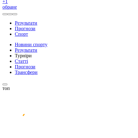
+
1
обране
Результати
Прогнози
Спорт
Новини спорту
Результати
Турніри
Статті
Прогнози
Трансфери
топ