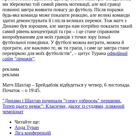
ми збережемо той самий рівень мотивації, але мої гравці
повинні завтра виявити повагу до футболу. Після поразки
будь-яка команда може показати реакцію, але великі команди
здатні демонструвати її і після великих перемог. Тож матч з
Динамо був хорошим, але завтра нам потрібно показати такий
самий рівень концентрації та гри – і це стане справжнім
випробуванням для моїх гравців з точки зору їхньої
футбольної поведінки. У футболі можна виграти, можна й
програти, але важливо те, як ти граєш, і саме це завтра стане
перевіркою для моїх футболістів", – цитує Турана
офіційний
сайт "гірників"
.
реклама
реклама
Матч Шахтар – Брейдаблік відбудеться у четвер, 6 листопада.
Початок – о 19:45.
"Динамо і Шахтар починали "гонку озброєнь" першими.
Тепер цього немає": Класичне, діалог із суддями, пляжний
чемпіонат
Читайте ще
:
Арда Туран
Ліга конференцій