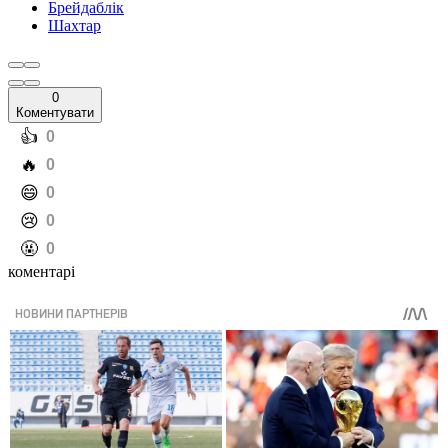
Брейдаблік
Шахтар
0
Коментувати
️👍
0
️🔥
0
️😄
0
️😢
0
️🤬
0
коментарі