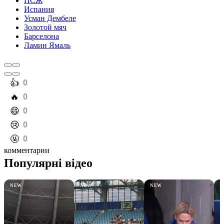
ПСЖ
Испания
Усман Дембеле
Золотой мяч
Барселона
Ламин Ямаль
️👍
0
️🔥
0
️😄
0
️😢
0
️🤬
0
комментарии