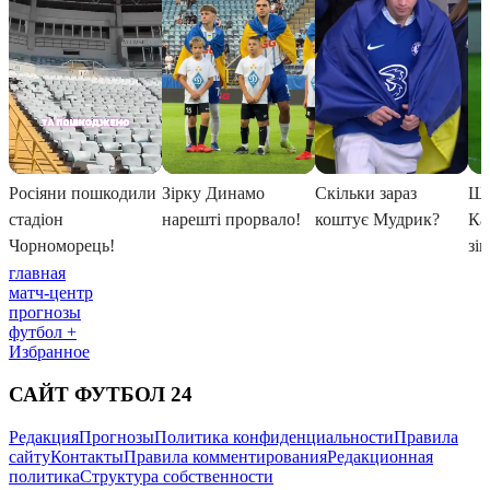
главная
матч-центр
прогнозы
футбол +
Избранное
САЙТ ФУТБОЛ 24
Редакция
Прогнозы
Политика конфиденциальности
Правила
сайту
Контакты
Правила комментирования
Редакционная
политика
Структура собственности