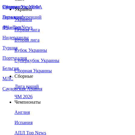
Сборная Украины
Италия
Суперкубок УЕФА
Украина
Германия
Лига конференций
Украина
Франция
ЛЧ - Top News
Первая лига
Нидерланды
Вторая лига
Турция
Кубок Украины
Португалия
Суперкубок Украины
Бельгия
Сборная Украины
Сборные
МЛС
Лига наций
Саудовская Аравия
ЧМ 2026
Чемпионаты
Англия
Испания
АПЛ Top News