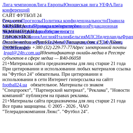
Лига чемпионов
Лига Европы
Юношеская лига УЕФА
Лига
конференций
САЙТ ФУТБОЛ 24
Редакция
Соц. сети
Прогнозы
Политика конфиденциальности
Правила
сайту
facebook
УКРАИНА
Контакты
x
youtube
Правила комментирования
instagram
telegram
viber
Редакционная
политика
Украина
ЧЕМПИОНАТЫ
Первая лига
Структура собственности
Вторая лига
Германия
ЕВРОКУБКИ
Испания
Англия
Италия
Бельгия
МЛС
Нидерланды
Фран
Лига чемпионов
Онлайн-медиа «Футбол 24»
Лига Европы
пл. Галицкая, дом. 15, м. Львов,
Юношеская лига УЕФА
Лига
конференций
79008
Телефон +380 (32) 229-77-77
Адрес электронной почты
legal@24tv.com.ua
Идентификатор онлайн-медиа в Реестре
субъектов в сфере медиа — R40-06058
21+
Материалы сайта предназначены для лиц старше 21 года
При цитировании и использовании любых материалов ссылка
на "Футбол 24" обязательна. При цитировании и
использовании в сети Интернет гиперссылка на сайтт
football24.ua
обязательное. Материалы со знаком
"Спецпроект", "Партнерский материал", "Реклама", "Новости
компаний" публикуем на правах рекламы.
21+
Материалы сайта предназначены для лиц старше 21 года
Все права защищены. © 2005 -
2026
, ЧАО
"Телерадиокомпания Люкс". "Футбол 24".