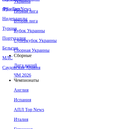
Украина
Франция
ЛЧ - Top News
Первая лига
Нидерланды
Вторая лига
Турция
Кубок Украины
Португалия
Суперкубок Украины
Бельгия
Сборная Украины
Сборные
МЛС
Лига наций
Саудовская Аравия
ЧМ 2026
Чемпионаты
Англия
Испания
АПЛ Top News
Италия