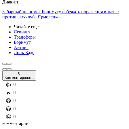
Диакити.
Забарный не помог Борнмуту избежать поражения в матче
против экс-клуба Ярмоленко
Читайте еще
:
Севилья
Трансферы
Борнмут
Англия
Лоик Баде
0
Комментировать
️👍
0
️🔥
0
️😄
0
️😢
0
️🤬
0
комментарии