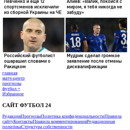
главная
матч-центр
прогнозы
футбол +
Избранное
САЙТ ФУТБОЛ 24
Редакция
Прогнозы
Политика конфиденциальности
Правила
сайту
Контакты
Правила комментирования
Редакционная
политика
Структура собственности