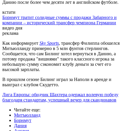
Данию после более чем десяти лет в английском футболе.
кстати
Борнмут тратит солидные суммы с продажи Забарного и
компании – исторический трансфер чемпиона Германии
видео дня
реклама
Как информирует
Sky Sports
, трансфер Филиппа обошелся
Митьюлланду примерно в 5 млн фунтов стерлингов.
Сообщается, что сам Билинг хотел вернуться в Данию, а
потому продажа "вишнями" такого классного игрока за
небольшую сумму сэкономит клубу деньги за счет его
высокой зарплаты.
В прошлом сезоне Билинг играл за Наполи в аренде и
выиграл с клубом Скудетто.
Лига Европы: обидчик Шахтера одержал волевую победу
благодаря стандартам, успешный вечер для скандинавов
Читайте еще
:
Митъюлланд
Борнмут
Дания
Англия