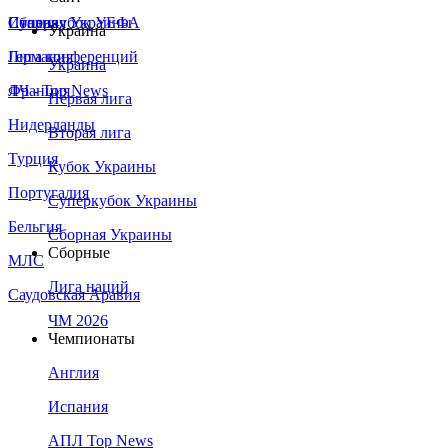
Сборная Украины
Италия
Суперкубок УЕФА
Украина
Германия
Лига конференций
Украина
Франция
ЛЧ - Top News
Первая лига
Нидерланды
Вторая лига
Турция
Кубок Украины
Португалия
Суперкубок Украины
Бельгия
Сборная Украины
Сборные
МЛС
Лига наций
Саудовская Аравия
ЧМ 2026
Чемпионаты
Англия
Испания
АПЛ Top News