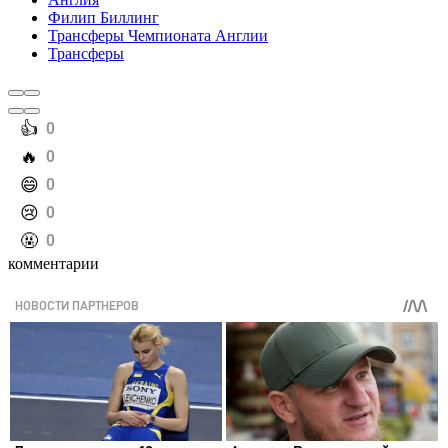
Филип Биллинг
Трансферы Чемпионата Англии
Трансферы
️👍
0
️🔥
0
️😄
0
️😢
0
️🤬
0
комментарии