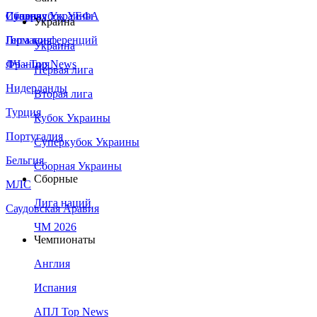
Сборная Украины
Италия
Суперкубок УЕФА
Украина
Германия
Лига конференций
Украина
Франция
ЛЧ - Top News
Первая лига
Нидерланды
Вторая лига
Турция
Кубок Украины
Португалия
Суперкубок Украины
Бельгия
Сборная Украины
Сборные
МЛС
Лига наций
Саудовская Аравия
ЧМ 2026
Чемпионаты
Англия
Испания
АПЛ Top News