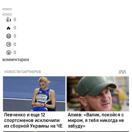
️👍
0
️🔥
0
️😄
0
️😢
0
️🤬
0
комментарии