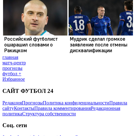
главная
матч-центр
прогнозы
футбол +
Избранное
САЙТ ФУТБОЛ 24
Редакция
Прогнозы
Политика конфиденциальности
Правила
сайту
Контакты
Правила комментирования
Редакционная
политика
Структура собственности
Соц. сети