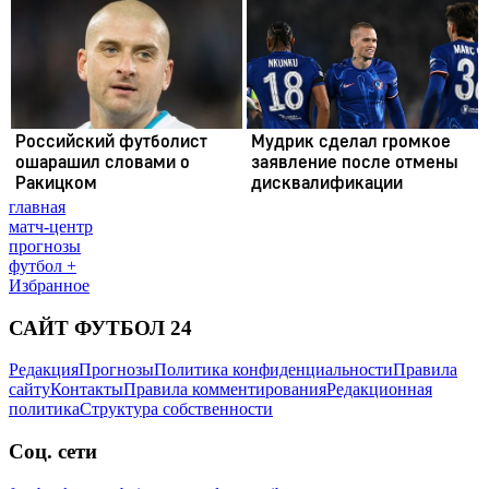
главная
матч-центр
прогнозы
футбол +
Избранное
САЙТ ФУТБОЛ 24
Редакция
Прогнозы
Политика конфиденциальности
Правила
сайту
Контакты
Правила комментирования
Редакционная
политика
Структура собственности
Соц. сети