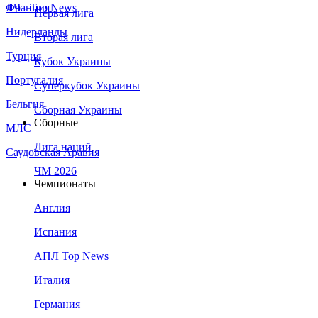
Франция
ЛЧ - Top News
Первая лига
Нидерланды
Вторая лига
Турция
Кубок Украины
Португалия
Суперкубок Украины
Бельгия
Сборная Украины
Сборные
МЛС
Лига наций
Саудовская Аравия
ЧМ 2026
Чемпионаты
Англия
Испания
АПЛ Top News
Италия
Германия