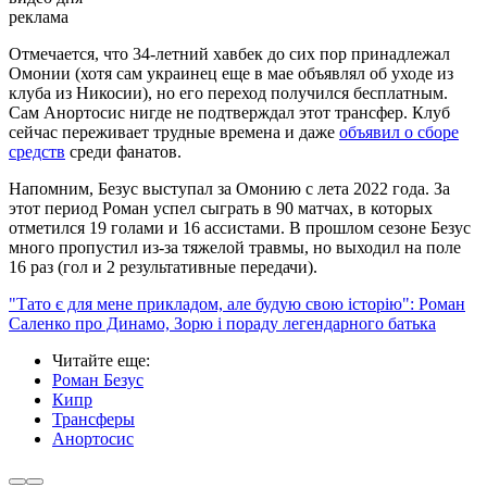
реклама
Отмечается, что 34-летний хавбек до сих пор принадлежал
Омонии (хотя сам украинец еще в мае объявлял об уходе из
клуба из Никосии), но его переход получился бесплатным.
Сам Анортосис нигде не подтверждал этот трансфер. Клуб
сейчас переживает трудные времена и даже
объявил о сборе
средств
среди фанатов.
Напомним, Безус выступал за Омонию с лета 2022 года. За
этот период Роман успел сыграть в 90 матчах, в которых
отметился 19 голами и 16 ассистами. В прошлом сезоне Безус
много пропустил из-за тяжелой травмы, но выходил на поле
16 раз (гол и 2 результативные передачи).
"Тато є для мене прикладом, але будую свою історію": Роман
Саленко про Динамо, Зорю і пораду легендарного батька
Читайте еще
:
Роман Безус
Кипр
Трансферы
Анортосис