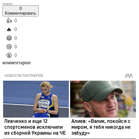
0
Комментировать
️👍
0
️🔥
0
️😄
0
️😢
0
️🤬
0
комментарии