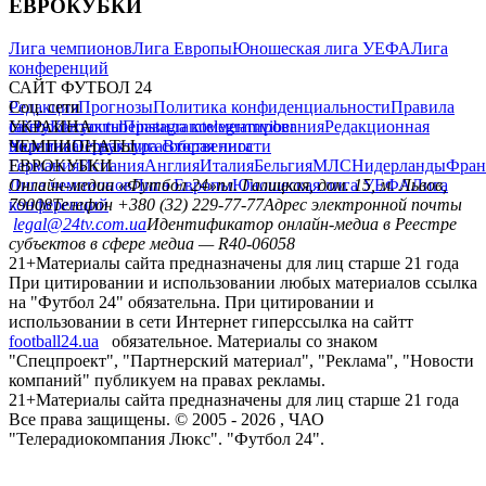
ЕВРОКУБКИ
Лига чемпионов
Лига Европы
Юношеская лига УЕФА
Лига
конференций
САЙТ ФУТБОЛ 24
Редакция
Соц. сети
Прогнозы
Политика конфиденциальности
Правила
сайту
facebook
УКРАИНА
Контакты
x
youtube
Правила комментирования
instagram
telegram
viber
Редакционная
политика
Украина
ЧЕМПИОНАТЫ
Первая лига
Структура собственности
Вторая лига
Германия
ЕВРОКУБКИ
Испания
Англия
Италия
Бельгия
МЛС
Нидерланды
Фран
Лига чемпионов
Онлайн-медиа «Футбол 24»
Лига Европы
пл. Галицкая, дом. 15, м. Львов,
Юношеская лига УЕФА
Лига
конференций
79008
Телефон +380 (32) 229-77-77
Адрес электронной почты
legal@24tv.com.ua
Идентификатор онлайн-медиа в Реестре
субъектов в сфере медиа — R40-06058
21+
Материалы сайта предназначены для лиц старше 21 года
При цитировании и использовании любых материалов ссылка
на "Футбол 24" обязательна. При цитировании и
использовании в сети Интернет гиперссылка на сайтт
football24.ua
обязательное. Материалы со знаком
"Спецпроект", "Партнерский материал", "Реклама", "Новости
компаний" публикуем на правах рекламы.
21+
Материалы сайта предназначены для лиц старше 21 года
Все права защищены. © 2005 -
2026
, ЧАО
"Телерадиокомпания Люкс". "Футбол 24".