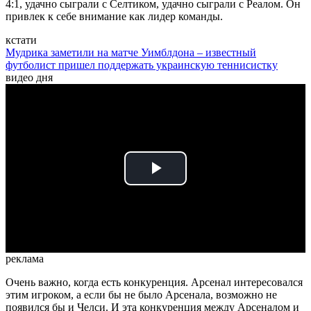
4:1, удачно сыграли с Селтиком, удачно сыграли с Реалом. Он
привлек к себе внимание как лидер команды.
кстати
Мудрика заметили на матче Уимблдона – известный
футболист пришел поддержать украинскую теннисистку
видео дня
Play
Video
реклама
Очень важно, когда есть конкуренция. Арсенал интересовался
этим игроком, а если бы не было Арсенала, возможно не
появился бы и Челси. И эта конкуренция между Арсеналом и