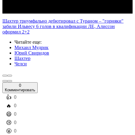
Шахтер триумфально дебютировал с Тураном – "горняки"
забили Ильвесу 6 голов в квалификации ЛЕ, Алиссон
оформил 2+2
Читайте еще
:
Михаил Мудрик
Юрий Свиридов
Шахтер
Челси
0
Комментировать
️👍
0
️🔥
0
️😄
0
️😢
0
️🤬
0