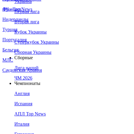
Украина
Франция
ЛЧ - Top News
Первая лига
Нидерланды
Вторая лига
Турция
Кубок Украины
Португалия
Суперкубок Украины
Бельгия
Сборная Украины
Сборные
МЛС
Лига наций
Саудовская Аравия
ЧМ 2026
Чемпионаты
Англия
Испания
АПЛ Top News
Италия