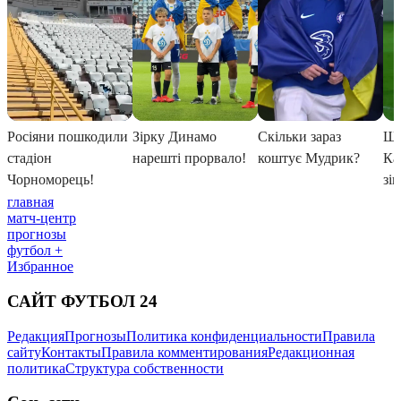
главная
матч-центр
прогнозы
футбол +
Избранное
САЙТ ФУТБОЛ 24
Редакция
Прогнозы
Политика конфиденциальности
Правила
сайту
Контакты
Правила комментирования
Редакционная
политика
Структура собственности