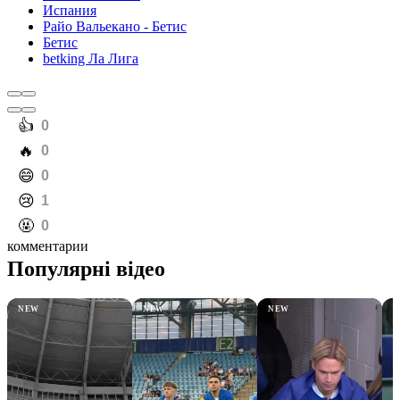
Испания
Райо Вальекано - Бетис
Бетис
betking Ла Лига
️👍
0
️🔥
0
️😄
0
️😢
1
️🤬
0
комментарии