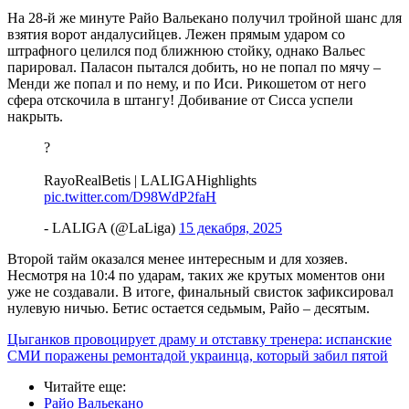
На 28-й же минуте Райо Вальекано получил тройной шанс для
взятия ворот андалусийцев. Лежен прямым ударом со
штрафного целился под ближнюю стойку, однако Вальес
парировал. Паласон пытался добить, но не попал по мячу –
Менди же попал и по нему, и по Иси. Рикошетом от него
сфера отскочила в штангу! Добивание от Сисса успели
накрыть.
?
RayoRealBetis | LALIGAHighlights
pic.twitter.com/D98WdP2faH
- LALIGA (@LaLiga)
15 декабря, 2025
Второй тайм оказался менее интересным и для хозяев.
Несмотря на 10:4 по ударам, таких же крутых моментов они
уже не создавали. В итоге, финальный свисток зафиксировал
нулевую ничью. Бетис остается седьмым, Райо – десятым.
Цыганков провоцирует драму и отставку тренера: испанские
СМИ поражены ремонтадой украинца, который забил пятой
Читайте еще
:
Райо Вальекано