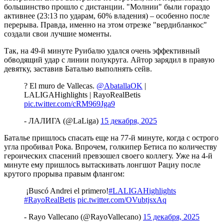
большинство прошло с дистанции. "Молнии" были гораздо
активнее (23:13 по ударам, 60% владения) – особенно после
перерыва. Правда, именно на этом отрезке "вердибланкос"
создали свои лучшие моменты.
Так, на 49-й минуте Руибалю удался очень эффективный
обводящий удар с линии полукруга. Айтор зарядил в правую
девятку, заставив Баталью выполнять сейв.
? El muro de Vallecas.
@AbatallaOK
|
LALIGAHighlights | RayoRealBetis
pic.twitter.com/cRM969Jga9
- ЛАЛИГА (@LaLiga)
15 декабря, 2025
Баталье пришлось спасать еще на 77-й минуте, когда с острого
угла пробивал Рока. Впрочем, голкипер Бетиса по количеству
героических спасений превзошел своего коллегу. Уже на 4-й
минуте ему пришлось вытаскивать лонгшот Рациу после
крутого прорыва правым флангом:
️ ¡Buscó Andrei el primero!
#LALIGAHighlights
#RayoRealBetis
pic.twitter.com/OVubtjsxAq
- Rayo Vallecano (@RayoVallecano)
15 декабря, 2025