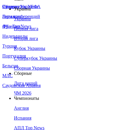
Сборная Украины
Италия
Суперкубок УЕФА
Украина
Германия
Лига конференций
Украина
Франция
ЛЧ - Top News
Первая лига
Нидерланды
Вторая лига
Турция
Кубок Украины
Португалия
Суперкубок Украины
Бельгия
Сборная Украины
Сборные
МЛС
Лига наций
Саудовская Аравия
ЧМ 2026
Чемпионаты
Англия
Испания
АПЛ Top News