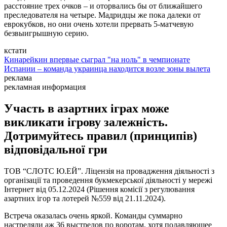
расстояние трех очков – и оторвались бы от ближайшего
преследователя на четыре. Мадридцы же пока далеки от
еврокубков, но они очень хотели прервать 5-матчевую
безвыигрышную серию.
кстати
Кинарейкин впервые сыграл "на ноль" в чемпионате
Испании – команда украинца находится возле зоны вылета
реклама
рекламная информация
Участь в азартних іграх може
викликати ігрову залежність.
Дотримуйтесь правил (принципів)
відповідальної гри
ТОВ “СЛОТС Ю.ЕЙ”. Ліцензія на провадження діяльності з
організації та проведення букмекерської діяльності у мережі
Інтернет від 05.12.2024 (Рішення комісії з регулювання
азартних ігор та лотерей №559 від 21.11.2024).
Встреча оказалась очень яркой. Команды суммарно
настреляли аж 36 выстрелов по воротам, хотя подавляющее