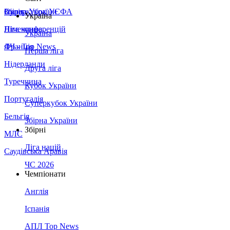
Збірна України
Італія
Суперкубок УЄФА
Україна
Німеччина
Ліга конференцій
Україна
Франція
ЛЧ - Top News
Перша ліга
Нідерланди
Друга ліга
Туреччина
Кубок України
Португалія
Суперкубок України
Бельгія
Збірна України
Збірні
МЛС
Ліга націй
Саудівська Аравія
ЧС 2026
Чемпіонати
Англія
Іспанія
АПЛ Top News