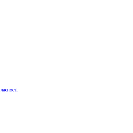
ласності