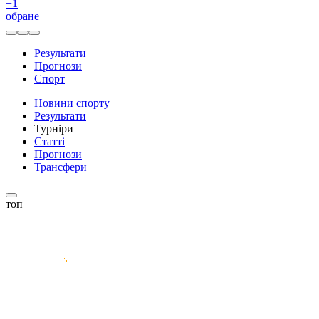
+
1
обране
Результати
Прогнози
Спорт
Новини спорту
Результати
Турніри
Статті
Прогнози
Трансфери
топ