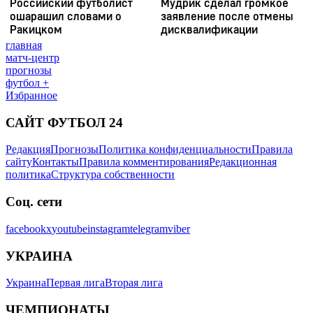
главная
матч-центр
прогнозы
футбол +
Избранное
САЙТ ФУТБОЛ 24
Редакция
Прогнозы
Политика конфиденциальности
Правила
сайту
Контакты
Правила комментирования
Редакционная
политика
Структура собственности
Соц. сети
facebook
x
youtube
instagram
telegram
viber
УКРАИНА
Украина
Первая лига
Вторая лига
ЧЕМПИОНАТЫ