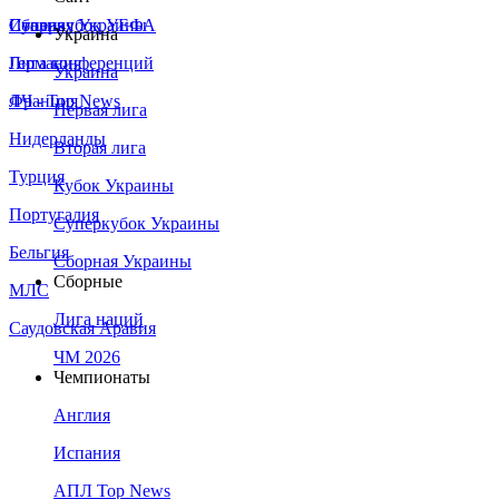
Сборная Украины
Италия
Суперкубок УЕФА
Украина
Германия
Лига конференций
Украина
Франция
ЛЧ - Top News
Первая лига
Нидерланды
Вторая лига
Турция
Кубок Украины
Португалия
Суперкубок Украины
Бельгия
Сборная Украины
Сборные
МЛС
Лига наций
Саудовская Аравия
ЧМ 2026
Чемпионаты
Англия
Испания
АПЛ Top News