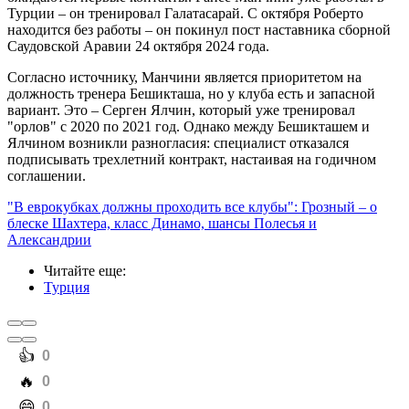
Турции – он тренировал Галатасарай. С октября Роберто
находится без работы – он покинул пост наставника сборной
Саудовской Аравии 24 октября 2024 года.
Согласно источнику, Манчини является приоритетом на
должность тренера Бешикташа, но у клуба есть и запасной
вариант. Это – Серген Ялчин, который уже тренировал
"орлов" с 2020 по 2021 год. Однако между Бешикташем и
Ялчином возникли разногласия: специалист отказался
подписывать трехлетний контракт, настаивая на годичном
соглашении.
"В еврокубках должны проходить все клубы": Грозный – о
блеске Шахтера, класс Динамо, шансы Полесья и
Александрии
Читайте еще
:
Турция
️👍
0
️🔥
0
️😄
0