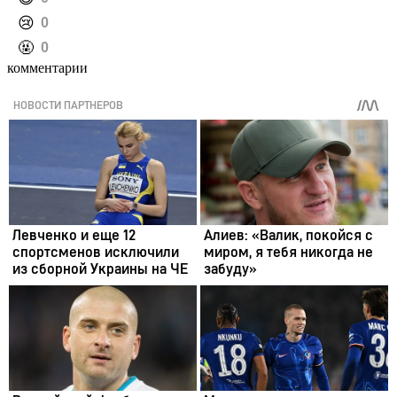
️😢
0
️🤬
0
комментарии