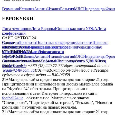
Германия
Испания
Англия
Италия
Бельгия
МЛС
Нидерланды
Фран
ЕВРОКУБКИ
Лига чемпионов
Лига Европы
Юношеская лига УЕФА
Лига
конференций
САЙТ ФУТБОЛ 24
Редакция
Соц. сети
Прогнозы
Политика конфиденциальности
Правила
сайту
facebook
УКРАИНА
Контакты
x
youtube
Правила комментирования
instagram
telegram
viber
Редакционная
политика
Украина
ЧЕМПИОНАТЫ
Первая лига
Структура собственности
Вторая лига
Германия
ЕВРОКУБКИ
Испания
Англия
Италия
Бельгия
МЛС
Нидерланды
Фран
Лига чемпионов
Онлайн-медиа «Футбол 24»
Лига Европы
пл. Галицкая, дом. 15, м. Львов,
Юношеская лига УЕФА
Лига
конференций
79008
Телефон +380 (32) 229-77-77
Адрес электронной почты
legal@24tv.com.ua
Идентификатор онлайн-медиа в Реестре
субъектов в сфере медиа — R40-06058
21+
Материалы сайта предназначены для лиц старше 21 года
При цитировании и использовании любых материалов ссылка
на "Футбол 24" обязательна. При цитировании и
использовании в сети Интернет гиперссылка на сайтт
football24.ua
обязательное. Материалы со знаком
"Спецпроект", "Партнерский материал", "Реклама", "Новости
компаний" публикуем на правах рекламы.
21+
Материалы сайта предназначены для лиц старше 21 года