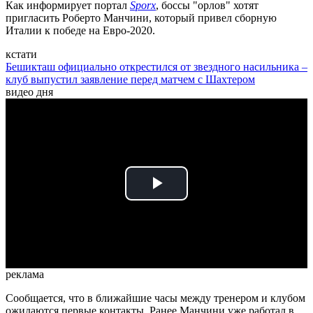
Как информирует портал
Sporx
, боссы "орлов" хотят
пригласить Роберто Манчини, который привел сборную
Италии к победе на Евро-2020.
кстати
Бешикташ официально открестился от звездного насильника –
клуб выпустил заявление перед матчем с Шахтером
видео дня
Play
Video
реклама
Сообщается, что в ближайшие часы между тренером и клубом
ожидаются первые контакты. Ранее Манчини уже работал в