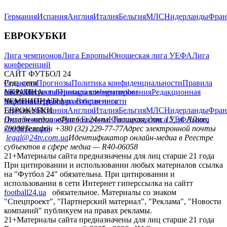
Германия
Испания
Англия
Италия
Бельгия
МЛС
Нидерланды
Фран
ЕВРОКУБКИ
Лига чемпионов
Лига Европы
Юношеская лига УЕФА
Лига
конференций
САЙТ ФУТБОЛ 24
Редакция
Соц. сети
Прогнозы
Политика конфиденциальности
Правила
сайту
facebook
УКРАИНА
Контакты
x
youtube
Правила комментирования
instagram
telegram
viber
Редакционная
политика
Украина
ЧЕМПИОНАТЫ
Первая лига
Структура собственности
Вторая лига
Германия
ЕВРОКУБКИ
Испания
Англия
Италия
Бельгия
МЛС
Нидерланды
Фран
Лига чемпионов
Онлайн-медиа «Футбол 24»
Лига Европы
пл. Галицкая, дом. 15, м. Львов,
Юношеская лига УЕФА
Лига
конференций
79008
Телефон +380 (32) 229-77-77
Адрес электронной почты
legal@24tv.com.ua
Идентификатор онлайн-медиа в Реестре
субъектов в сфере медиа — R40-06058
21+
Материалы сайта предназначены для лиц старше 21 года
При цитировании и использовании любых материалов ссылка
на "Футбол 24" обязательна. При цитировании и
использовании в сети Интернет гиперссылка на сайтт
football24.ua
обязательное. Материалы со знаком
"Спецпроект", "Партнерский материал", "Реклама", "Новости
компаний" публикуем на правах рекламы.
21+
Материалы сайта предназначены для лиц старше 21 года