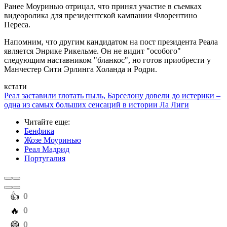
Ранее Моуринью отрицал, что принял участие в съемках
видеоролика для президентской кампании Флорентино
Переса.
Напомним, что другим кандидатом на пост президента Реала
является Энрике Рикельме. Он не видит "особого"
следующим наставником "бланкос", но готов приобрести у
Манчестер Сити Эрлинга Холанда и Родри.
кстати
Реал заставили глотать пыль, Барселону довели до истерики –
одна из самых больших сенсаций в истории Ла Лиги
Читайте еще
:
Бенфика
Жозе Моуринью
Реал Мадрид
Португалия
️👍
0
️🔥
0
️😄
0