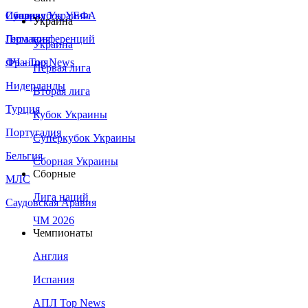
Сборная Украины
Италия
Суперкубок УЕФА
Украина
Германия
Лига конференций
Украина
Франция
ЛЧ - Top News
Первая лига
Нидерланды
Вторая лига
Турция
Кубок Украины
Португалия
Суперкубок Украины
Бельгия
Сборная Украины
Сборные
МЛС
Лига наций
Саудовская Аравия
ЧМ 2026
Чемпионаты
Англия
Испания
АПЛ Top News