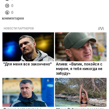
️😢
0
️🤬
0
комментарии