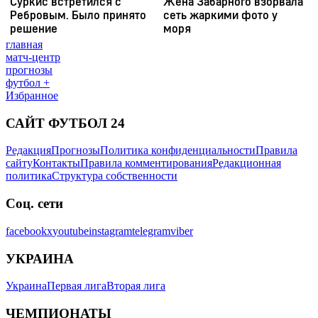
главная
матч-центр
прогнозы
футбол +
Избранное
САЙТ ФУТБОЛ 24
Редакция
Прогнозы
Политика конфиденциальности
Правила
сайту
Контакты
Правила комментирования
Редакционная
политика
Структура собственности
Соц. сети
facebook
x
youtube
instagram
telegram
viber
УКРАИНА
Украина
Первая лига
Вторая лига
ЧЕМПИОНАТЫ