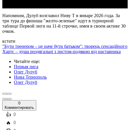
Напомним, Дулуб возглавил Ниву Т в январе 2026 года. За
три тура до финиша "желто-зеленые" идут в турнирной
таблице Первой лиги на 11-й строчке, имея в своем активе 30
очков.
кстати
"Бути тренером – це наче бути батьком": творець сенсаційного
Хартс – душа роздягальні з листом-подякою від наставника
Читайте еще
:
Первая лига
Олег Дулуб
Нива Тернополь
Олег Дулуб
0
Комментировать
️👍
0
️🔥
0