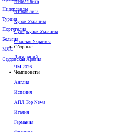
Первая лига
Нидерланды
Вторая лига
Турция
Кубок Украины
Португалия
Суперкубок Украины
Бельгия
Сборная Украины
Сборные
МЛС
Лига наций
Саудовская Аравия
ЧМ 2026
Чемпионаты
Англия
Испания
АПЛ Top News
Италия
Германия