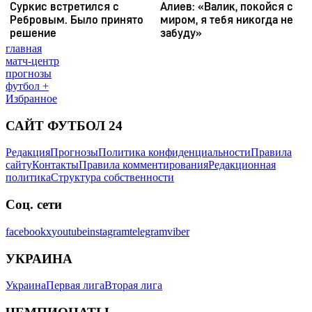
главная
матч-центр
прогнозы
футбол +
Избранное
САЙТ ФУТБОЛ 24
Редакция
Прогнозы
Политика конфиденциальности
Правила
сайту
Контакты
Правила комментирования
Редакционная
политика
Структура собственности
Соц. сети
facebook
x
youtube
instagram
telegram
viber
УКРАИНА
Украина
Первая лига
Вторая лига