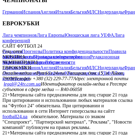
ЧЕМПИОНАТЫ
Германия
Испания
Англия
Италия
Бельгия
МЛС
Нидерланды
Фран
ЕВРОКУБКИ
Лига чемпионов
Лига Европы
Юношеская лига УЕФА
Лига
конференций
САЙТ ФУТБОЛ 24
Редакция
Соц. сети
Прогнозы
Политика конфиденциальности
Правила
сайту
facebook
УКРАИНА
Контакты
x
youtube
Правила комментирования
instagram
telegram
viber
Редакционная
политика
Украина
ЧЕМПИОНАТЫ
Первая лига
Структура собственности
Вторая лига
Германия
ЕВРОКУБКИ
Испания
Англия
Италия
Бельгия
МЛС
Нидерланды
Фран
Лига чемпионов
Онлайн-медиа «Футбол 24»
Лига Европы
пл. Галицкая, дом. 15, м. Львов,
Юношеская лига УЕФА
Лига
конференций
79008
Телефон +380 (32) 229-77-77
Адрес электронной почты
legal@24tv.com.ua
Идентификатор онлайн-медиа в Реестре
субъектов в сфере медиа — R40-06058
21+
Материалы сайта предназначены для лиц старше 21 года
При цитировании и использовании любых материалов ссылка
на "Футбол 24" обязательна. При цитировании и
использовании в сети Интернет гиперссылка на сайтт
football24.ua
обязательное. Материалы со знаком
"Спецпроект", "Партнерский материал", "Реклама", "Новости
компаний" публикуем на правах рекламы.
21+
Материалы сайта предназначены для лиц старше 21 года