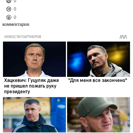
️😄
0
️😢
0
️🤬
0
комментарии