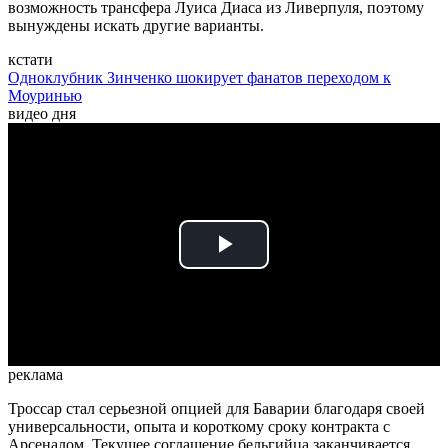
возможность трансфера Луиса Диаса из Ливерпуля, поэтому
вынуждены искать другие варианты.
кстати
Одноклубник Зинченко шокирует фанатов переходом к
Моуринью
видео дня
Play
Video
реклама
Троссар стал серьезной опцией для Баварии благодаря своей
универсальности, опыта и короткому сроку контракта с
Арсеналом. Текущее соглашение бельгийца заканчивается