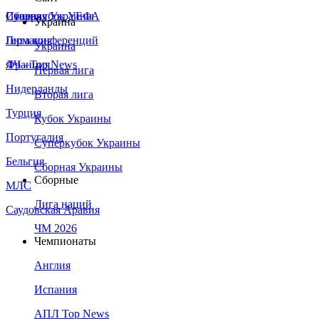
Сборная Украины
Италия
Суперкубок УЕФА
Украина
Германия
Лига конференций
Украина
Франция
ЛЧ - Top News
Первая лига
Нидерланды
Вторая лига
Турция
Кубок Украины
Португалия
Суперкубок Украины
Бельгия
Сборная Украины
Сборные
МЛС
Лига наций
Саудовская Аравия
ЧМ 2026
Чемпионаты
Англия
Испания
АПЛ Top News