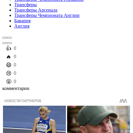
Трансферы
Трансферы Арсенала
Трансферы Чемпионата Англии
Бавария
Англия
️👍
0
️🔥
0
️😄
0
️😢
0
️🤬
0
комментарии