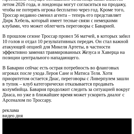
летом 2026 года, и лондонцы могут согласиться на продажу,
чтобы не потерять игрока бесплатно через год. Кроме того,
Троссар недавно сменил агента – теперь его представляет
Дирк Хебель, который имеет тесные связи с немецкими
клубами, что может облегчить переговоры с Баварией.
В прошлом сезоне Троссар провел 56 матчей, в которых забил
10 голов и отдал 10 результативных передач. Он стал важной
атакующей опцией для Микеля Артеты, в частности
эффективно заменял травмированных Жезуса и Хаверца на
позиции центрального нападающего.
В Баварии сейчас есть острая потребность во фланговых
игроках после ухода Лероя Сане и Матиса Теля. Хотя
приоритетом остается Диас, переговоры с Ливерпулем зашли
в тупик – клуб категорически отказывается продавать
колумбийца. Бавария продолжит следить за ситуацией вокруг
Диаса, но уже в ближайшее время может ускорить диалог с
Арсеналом по Троссару.
реклама
видео дня