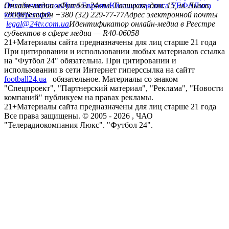
Лига чемпионов
Онлайн-медиа «Футбол 24»
Лига Европы
пл. Галицкая, дом. 15, м. Львов,
Юношеская лига УЕФА
Лига
конференций
79008
Телефон +380 (32) 229-77-77
Адрес электронной почты
legal@24tv.com.ua
Идентификатор онлайн-медиа в Реестре
субъектов в сфере медиа — R40-06058
21+
Материалы сайта предназначены для лиц старше 21 года
При цитировании и использовании любых материалов ссылка
на "Футбол 24" обязательна. При цитировании и
использовании в сети Интернет гиперссылка на сайтт
football24.ua
обязательное. Материалы со знаком
"Спецпроект", "Партнерский материал", "Реклама", "Новости
компаний" публикуем на правах рекламы.
21+
Материалы сайта предназначены для лиц старше 21 года
Все права защищены. © 2005 -
2026
, ЧАО
"Телерадиокомпания Люкс". "Футбол 24".