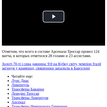
Play
Video
Отметим, что всего в составе Арсенала Троссар провел 124
матча, в которых отметился 28 голами и 23 ассистами.
Золоті 70-ті і сива давнина: 9:0 на Кубку світу, чемпіон Італії
загинув у крамниці, священики запалили в Барселоні
Читайте еще
:
Луис Диас
Ливерпуль
Трансферы Баварии
Леандро Троссар
Трансферы Ливерпуля
Арсенал
Трансферы Чемпионата Германии