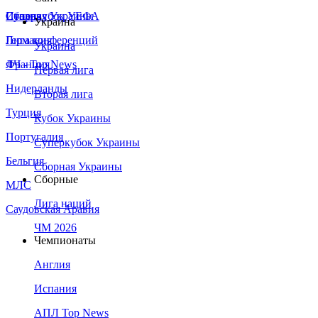
Сборная Украины
Италия
Суперкубок УЕФА
Украина
Германия
Лига конференций
Украина
Франция
ЛЧ - Top News
Первая лига
Нидерланды
Вторая лига
Турция
Кубок Украины
Португалия
Суперкубок Украины
Бельгия
Сборная Украины
Сборные
МЛС
Лига наций
Саудовская Аравия
ЧМ 2026
Чемпионаты
Англия
Испания
АПЛ Top News