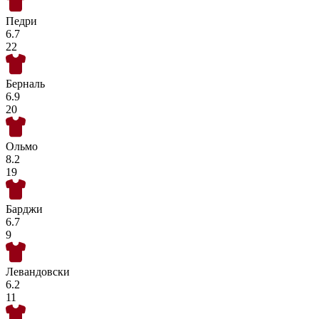
Педри
6.7
22
Берналь
6.9
20
Ольмо
8.2
19
Барджи
6.7
9
Левандовски
6.2
11