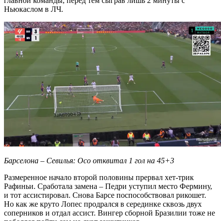
главной команды, перед тем сыграв лишь 2 минуты с
Ньюкаслом в ЛЧ.
Барселона – Севилья: Осо отквитал 1 гол на 45+3
Размеренное начало второй половины прервал хет-трик
Рафиньи. Сработала замена – Педри уступил место Фермину,
и тот ассистировал. Снова Барсе поспособствовал рикошет.
Но как же круто Лопес продрался в серединке сквозь двух
соперников и отдал ассист. Вингер сборной Бразилии тоже не