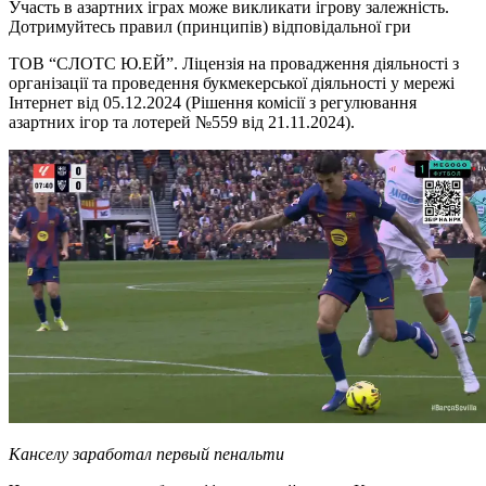
Участь в азартних іграх може викликати ігрову залежність.
Дотримуйтесь правил (принципів) відповідальної гри
ТОВ “СЛОТС Ю.ЕЙ”. Ліцензія на провадження діяльності з
організації та проведення букмекерської діяльності у мережі
Інтернет від 05.12.2024 (Рішення комісії з регулювання
азартних ігор та лотерей №559 від 21.11.2024).
Канселу заработал первый пенальти