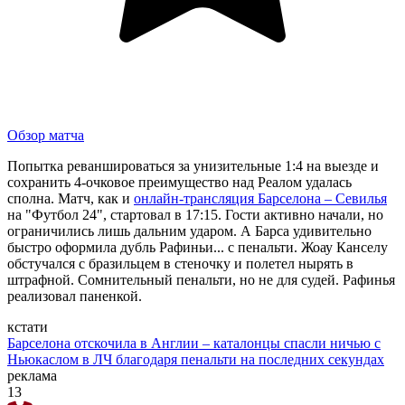
Обзор матча
Попытка реваншироваться за унизительные 1:4 на выезде и
сохранить 4-очковое преимущество над Реалом удалась
сполна. Матч, как и
онлайн-трансляция Барселона – Севилья
на "Футбол 24", стартовал в 17:15. Гости активно начали, но
ограничились лишь дальним ударом. А Барса удивительно
быстро оформила дубль Рафиньи... с пенальти. Жоау Канселу
обстучался с бразильцем в стеночку и полетел нырять в
штрафной. Сомнительный пенальти, но не для судей. Рафинья
реализовал паненкой.
кстати
Барселона отскочила в Англии – каталонцы спасли ничью с
Ньюкаслом в ЛЧ благодаря пенальти на последних секундах
реклама
13