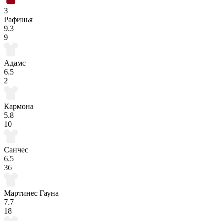
3
Рафинья
9.3
9
Адамс
6.5
2
Кармона
5.8
10
Санчес
6.5
36
Мартинес Гауна
7.7
18