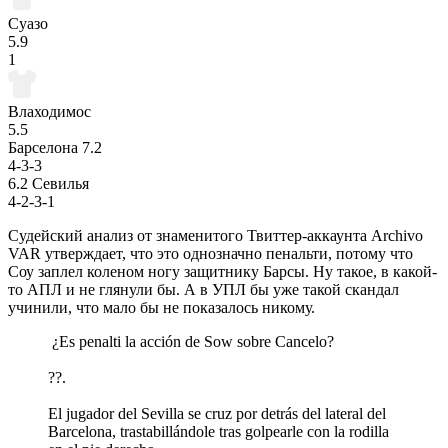
Суазо
5.9
1
Влаходимос
5.5
Барселона
7.2
4-3-3
6.2
Севилья
4-2-3-1
Судейский анализ от знаменитого Твиттер-аккаунта Archivo
VAR утверждает, что это однозначно пенальти, потому что
Соу заплел коленом ногу защитнику Барсы. Ну такое, в какой-
то АПЛ и не глянули бы. А в УПЛ бы уже такой скандал
учинили, что мало бы не показалось никому.
️ ¿Es penalti la acción de Sow sobre Cancelo?
??.
El jugador del Sevilla se cruz por detrás del lateral del
Barcelona, trastabillándole tras golpearle con la rodilla