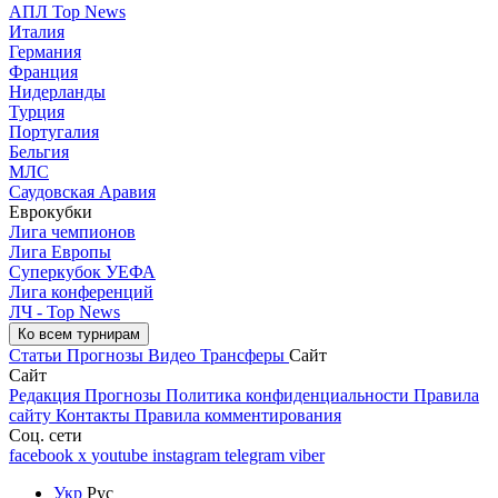
АПЛ Top News
Италия
Германия
Франция
Нидерланды
Турция
Португалия
Бельгия
МЛС
Саудовская Аравия
Еврокубки
Лига чемпионов
Лига Европы
Суперкубок УЕФА
Лига конференций
ЛЧ - Top News
Ко всем турнирам
Статьи
Прогнозы
Видео
Трансферы
Сайт
Сайт
Редакция
Прогнозы
Политика конфиденциальности
Правила
сайту
Контакты
Правила комментирования
Соц. сети
facebook
x
youtube
instagram
telegram
viber
Укр
Рус