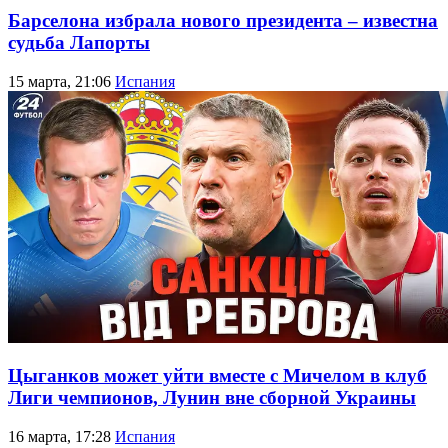
Барселона избрала нового президента – известна
судьба Лапорты
15 марта, 21:06
Испания
Цыганков может уйти вместе с Мичелом в клуб
Лиги чемпионов, Лунин вне сборной Украины
16 марта, 17:28
Испания