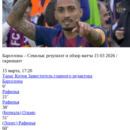
Барселона – Севилья: результат и обзор матча 15 03 2026 /
скриншот
15 марта, 17:20
Тарас Котив
Заместитель главного редактора
Барселона
9’
Рафинья
21’
Рафинья
38’
(Берналь)
Ольмо
51’
(Лопес)
Рафинья
60’