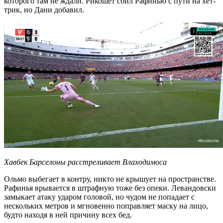
которого там не ждали. Рикошет сбил Рафинью с пути на хет-
трик, но Дани добавил.
Хавбек Барселоны расстреливает Влаходимоса
Ольмо выбегает в контру, никто не крышует на пространстве.
Рафинья врывается в штрафную тоже без опеки. Левандовски
замыкает атаку ударом головой, но чудом не попадает с
нескольких метров и мгновенно поправляет маску на лицо,
будто находя в ней причину всех бед.