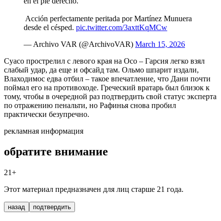
en el pie derecho.
️ Acción perfectamente peritada por Martínez Munuera
desde el césped.
pic.twitter.com/3axttKqMCw
— Archivo VAR (@ArchivoVAR)
March 15, 2026
Суасо прострелил с левого края на Осо – Гарсия легко взял
слабый удар, да еще и офсайд там. Ольмо шпарит издали,
Влаходимос едва отбил – такое впечатление, что Дани почти
поймал его на противоходе. Греческий вратарь был близок к
тому, чтобы в очередной раз подтвердить свой статус эксперта
по отражению пенальти, но Рафинья снова пробил
практически безупречно.
рекламная информация
обратите внимание
21+
Этот материал предназначен для лиц старше 21 года.
назад
подтвердить