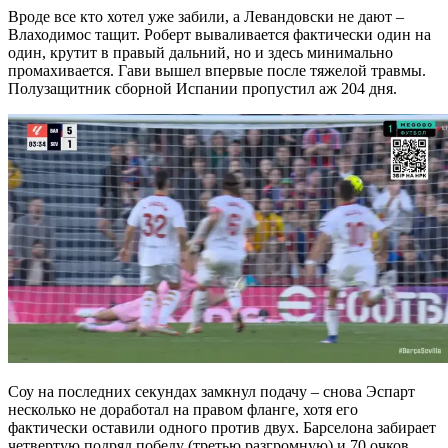
Вроде все кто хотел уже забили, а Левандовски не дают –
Влаходимос тащит. Роберт вываливается фактически один на
один, крутит в правый дальний, но и здесь минимально
промахивается. Гави вышел впервые после тяжелой травмы.
Полузащитник сборной Испании пропустил аж 204 дня.
Соу на последних секундах замкнул подачу – снова Эспарт
несколько не доработал на правом фланге, хотя его
фактически оставили одного против двух. Барселона забирает
четвертую подряд победу (третью разгромную) и 70 очков