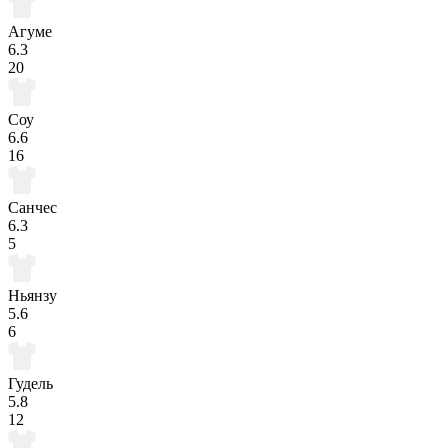
Агуме
6.3
20
Соу
6.6
16
Санчес
6.3
5
Ньянзу
5.6
6
Гудель
5.8
12