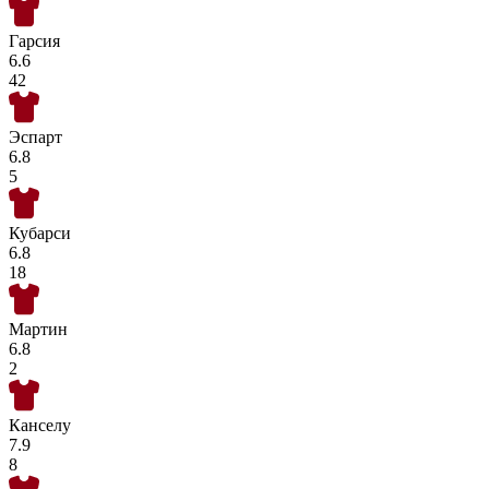
Гарсия
6.6
42
Эспарт
6.8
5
Кубарси
6.8
18
Мартин
6.8
2
Канселу
7.9
8