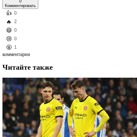
0
Комментировать
️👍
0
️🔥
2
️😄
0
️😢
0
️🤬
1
комментарии
Читайте также