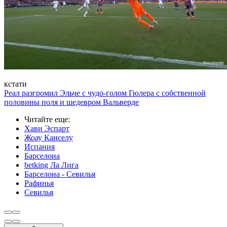
кстати
Реал разгромил Эльче с чудо-голом Гюлера с собственной
половины поля и шедевром Вальверде
Читайте еще
:
Хави Эспарт
Жоау Канселу
Испания
Барселона
betking Ла Лига
Барселона - Севилья
Рафинья
Севилья