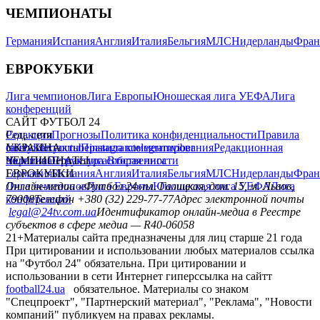
ЧЕМПИОНАТЫ
Германия
Испания
Англия
Италия
Бельгия
МЛС
Нидерланды
Фран
ЕВРОКУБКИ
Лига чемпионов
Лига Европы
Юношеская лига УЕФА
Лига
конференций
САЙТ ФУТБОЛ 24
Редакция
Соц. сети
Прогнозы
Политика конфиденциальности
Правила
сайту
facebook
УКРАИНА
Контакты
x
youtube
Правила комментирования
instagram
telegram
viber
Редакционная
политика
Украина
ЧЕМПИОНАТЫ
Первая лига
Структура собственности
Вторая лига
Германия
ЕВРОКУБКИ
Испания
Англия
Италия
Бельгия
МЛС
Нидерланды
Фран
Лига чемпионов
Онлайн-медиа «Футбол 24»
Лига Европы
пл. Галицкая, дом. 15, м. Львов,
Юношеская лига УЕФА
Лига
конференций
79008
Телефон +380 (32) 229-77-77
Адрес электронной почты
legal@24tv.com.ua
Идентификатор онлайн-медиа в Реестре
субъектов в сфере медиа — R40-06058
21+
Материалы сайта предназначены для лиц старше 21 года
При цитировании и использовании любых материалов ссылка
на "Футбол 24" обязательна. При цитировании и
использовании в сети Интернет гиперссылка на сайтт
football24.ua
обязательное. Материалы со знаком
"Спецпроект", "Партнерский материал", "Реклама", "Новости
компаний" публикуем на правах рекламы.