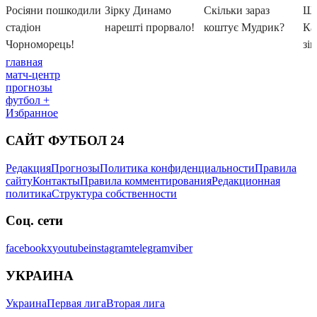
главная
матч-центр
прогнозы
футбол +
Избранное
САЙТ ФУТБОЛ 24
Редакция
Прогнозы
Политика конфиденциальности
Правила
сайту
Контакты
Правила комментирования
Редакционная
политика
Структура собственности
Соц. сети
facebook
x
youtube
instagram
telegram
viber
УКРАИНА
Украина
Первая лига
Вторая лига