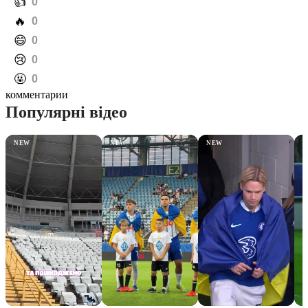
️👍
0
️🔥
0
️😄
0
️😢
0
️🤬
0
комментарии