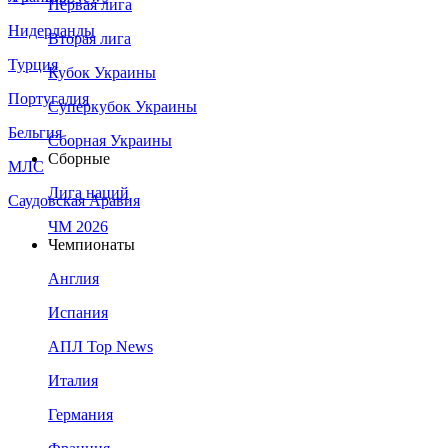
Первая лига
Нидерланды
Вторая лига
Турция
Кубок Украины
Португалия
Суперкубок Украины
Бельгия
Сборная Украины
Сборные
МЛС
Лига наций
Саудовская Аравия
ЧМ 2026
Чемпионаты
Англия
Испания
АПЛ Top News
Италия
Германия