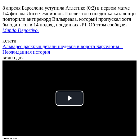
8 апреля Барселона уступила Атлетико (0:2) в первом матче
1/4 финала Лиги чемпионов. После этого поединка каталонцы
повторили антирекорд Вильяреала, который пропускал хотя
бы один гол в 14 подряд поединках ЛЧ. Об этом сообщает
Mundo Deportivo.
кстати
Альварес раскрыл детали шедевра в ворота Барселоны –
Неожиданная история
видео дня
Play
Video
реклама