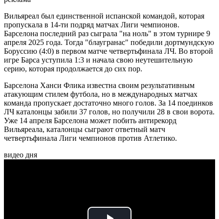
Вильяреал был единственной испанской командой, которая
пропускала в 14-ти подряд матчах Лиги чемпионов.
Барселона последний раз сыграла "на ноль" в этом турнире 9
апреля 2025 года. Тогда "блаугранас" победили дортмундскую
Боруссию (4:0) в первом матче четвертьфинала ЛЧ. Во второй
игре Барса уступила 1:3 и начала свою неутешительную
серию, которая продолжается до сих пор.
Барселона Ханси Флика известна своим результативным
атакующим стилем футбола, но в международных матчах
команда пропускает достаточно много голов. За 14 поединков
ЛЧ каталонцы забили 37 голов, но получили 28 в свои ворота.
Уже 14 апреля Барселона может побить антирекорд
Вильяреала, каталонцы сыграют ответный матч
четвертьфинала Лиги чемпионов против Атлетико.
видео дня