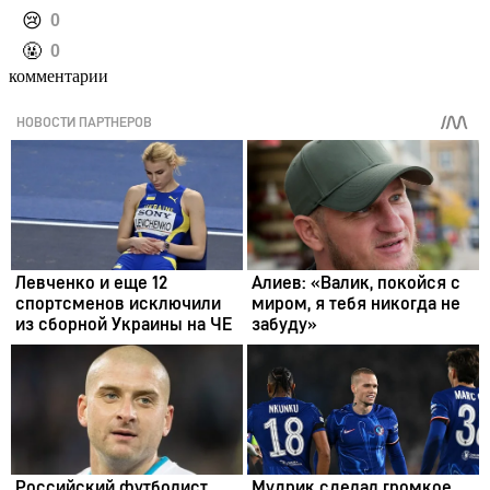
️😢
0
️🤬
0
комментарии