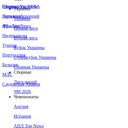
Сборная Украины
Италия
Суперкубок УЕФА
Украина
Германия
Лига конференций
Украина
Франция
ЛЧ - Top News
Первая лига
Нидерланды
Вторая лига
Турция
Кубок Украины
Португалия
Суперкубок Украины
Бельгия
Сборная Украины
Сборные
МЛС
Лига наций
Саудовская Аравия
ЧМ 2026
Чемпионаты
Англия
Испания
АПЛ Top News