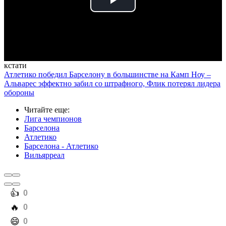
Play
Video
кстати
Атлетико победил Барселону в большинстве на Камп Ноу –
Альварес эффектно забил со штрафного, Флик потерял лидера
обороны
Читайте еще
:
Лига чемпионов
Барселона
Атлетико
Барселона - Атлетико
Вильярреал
️👍
0
️🔥
0
️😄
0