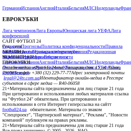
Германия
Испания
Англия
Италия
Бельгия
МЛС
Нидерланды
Фран
ЕВРОКУБКИ
Лига чемпионов
Лига Европы
Юношеская лига УЕФА
Лига
конференций
САЙТ ФУТБОЛ 24
Редакция
Соц. сети
Прогнозы
Политика конфиденциальности
Правила
сайту
facebook
УКРАИНА
Контакты
x
youtube
Правила комментирования
instagram
telegram
viber
Редакционная
политика
Украина
ЧЕМПИОНАТЫ
Первая лига
Структура собственности
Вторая лига
Германия
ЕВРОКУБКИ
Испания
Англия
Италия
Бельгия
МЛС
Нидерланды
Фран
Лига чемпионов
Онлайн-медиа «Футбол 24»
Лига Европы
пл. Галицкая, дом. 15, м. Львов,
Юношеская лига УЕФА
Лига
конференций
79008
Телефон +380 (32) 229-77-77
Адрес электронной почты
legal@24tv.com.ua
Идентификатор онлайн-медиа в Реестре
субъектов в сфере медиа — R40-06058
21+
Материалы сайта предназначены для лиц старше 21 года
При цитировании и использовании любых материалов ссылка
на "Футбол 24" обязательна. При цитировании и
использовании в сети Интернет гиперссылка на сайтт
football24.ua
обязательное. Материалы со знаком
"Спецпроект", "Партнерский материал", "Реклама", "Новости
компаний" публикуем на правах рекламы.
21+
Материалы сайта предназначены для лиц старше 21 года
Все права защищены. © 2005 -
2026
, ЧАО