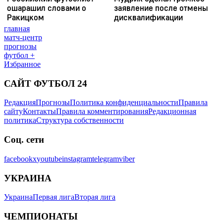
главная
матч-центр
прогнозы
футбол +
Избранное
САЙТ ФУТБОЛ 24
Редакция
Прогнозы
Политика конфиденциальности
Правила
сайту
Контакты
Правила комментирования
Редакционная
политика
Структура собственности
Соц. сети
facebook
x
youtube
instagram
telegram
viber
УКРАИНА
Украина
Первая лига
Вторая лига
ЧЕМПИОНАТЫ