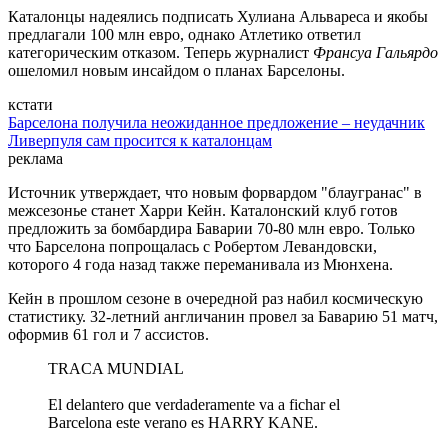
Каталонцы надеялись подписать Хулиана Альвареса и якобы
предлагали 100 млн евро, однако Атлетико ответил
категорическим отказом. Теперь журналист
Франсуа Гальярдо
ошеломил новым инсайдом о планах Барселоны.
кстати
Барселона получила неожиданное предложение – неудачник
Ливерпуля сам просится к каталонцам
реклама
Источник утверждает, что новым форвардом "блаугранас" в
межсезонье станет Харри Кейн. Каталонский клуб готов
предложить за бомбардира Баварии 70-80 млн евро. Только
что Барселона попрощалась с Робертом Левандовски,
которого 4 года назад также переманивала из Мюнхена.
Кейн в прошлом сезоне в очередной раз набил космическую
статистику. 32-летний англичанин провел за Баварию 51 матч,
оформив 61 гол и 7 ассистов.
TRACA MUNDIAL
El delantero que verdaderamente va a fichar el
Barcelona este verano es HARRY KANE.