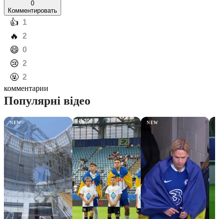
0
Комментировать
️👍
1
️🔥
2
️😄
0
️😢
2
️🤬
2
комментарии