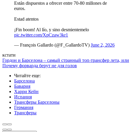
Están dispuestos a ofrecer entre 70-80 millones de
euros.
Estad atentos
¡Fin boom! Al lío, y sino desmientemelo
pic.twitter.com/XpCzaw3kr1
— François Gallardo (@F_GallardoTV)
June 2, 2026
кстати
Гордон и Барселона – самый странный топ-трансфер лета, или
Почему форварда берут не для голов
Читайте еще
:
Барселона
Бавария
Харри Кейн
Испания
Трансферы Барселоны
Германия
Трансферы