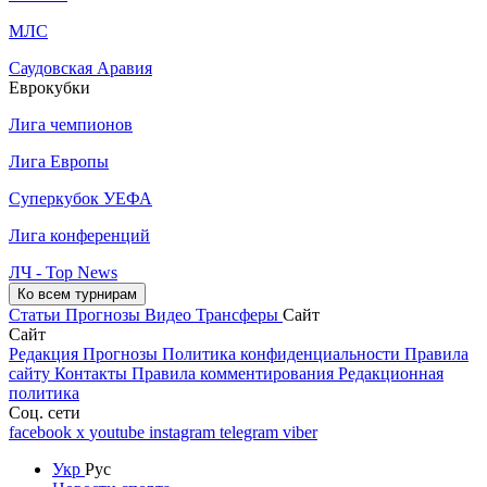
МЛС
Саудовская Аравия
Еврокубки
Лига чемпионов
Лига Европы
Суперкубок УЕФА
Лига конференций
ЛЧ - Top News
Ко всем турнирам
Статьи
Прогнозы
Видео
Трансферы
Сайт
Сайт
Редакция
Прогнозы
Политика конфиденциальности
Правила
сайту
Контакты
Правила комментирования
Редакционная
политика
Соц. сети
facebook
x
youtube
instagram
telegram
viber
Укр
Рус