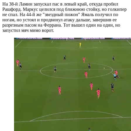
На 38-й Ламин запускал пас в левый край, откуда пробил
Рашфорд. Маркус целился под ближнюю стойку, но голкипер
не спал. На 44-й же "звездный пижон" Ямаль получил по
ногам, но устоял и продвинул атаку дальше, завершив ее
разрезным пасом на Феррана. Тот вышел один на один, но
запустил мяч мимо ворот.