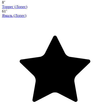
8’
Торрес
(Лопес)
61’
Ямаль
(Лопес)