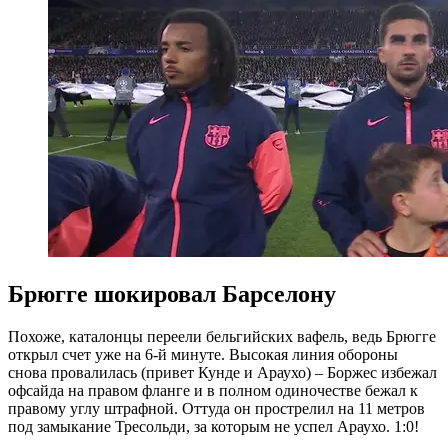
Брюгге шокировал Барселону
Похоже, каталонцы переели бельгийских вафель, ведь Брюгге
открыл счет уже на 6-й минуте. Высокая линия обороны
снова провалилась (привет Кунде и Араухо) – Боржес избежал
офсайда на правом фланге и в полном одиночестве бежал к
правому углу штрафной. Оттуда он прострелил на 11 метров
под замыкание Тресольди, за которым не успел Араухо. 1:0!