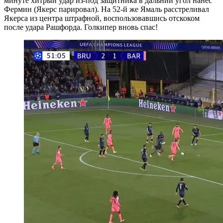
минуте хитрый удар из-под защитника в дальний угол нанес
Фермин (Якерс парировал). На 52-й же Ямаль расстреливал
Якерса из центра штрафной, воспользовавшись отскоком
после удара Рашфорда. Голкипер вновь спас!