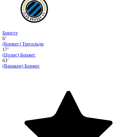
Брюгге
6’
(Боржес)
Тресольди
17’
(Цолис)
Боржес
63’
(Ванакен)
Боржес