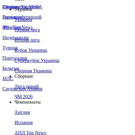
Сборная Украины
Италия
Суперкубок УЕФА
Украина
Германия
Лига конференций
Украина
Франция
ЛЧ - Top News
Первая лига
Нидерланды
Вторая лига
Турция
Кубок Украины
Португалия
Суперкубок Украины
Бельгия
Сборная Украины
Сборные
МЛС
Лига наций
Саудовская Аравия
ЧМ 2026
Чемпионаты
Англия
Испания
АПЛ Top News