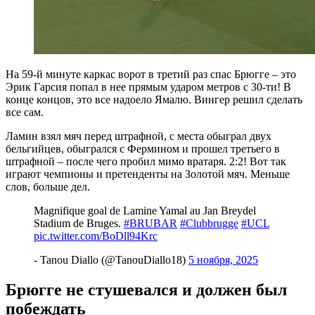
На 59-й минуте каркас ворот в третий раз спас Брюгге – это
Эрик Гарсия попал в нее прямым ударом метров с 30-ти! В
конце концов, это все надоело Ямалю. Вингер решил сделать
все сам.
Ламин взял мяч перед штрафной, с места обыграл двух
бельгийцев, обыгрался с Фермином и прошел третьего в
штрафной – после чего пробил мимо вратаря. 2:2! Вот так
играют чемпионы и претенденты на Золотой мяч. Меньше
слов, больше дел.
Magnifique goal de Lamine Yamal au Jan Breydel
Stadium de Bruges.
#BRUBAR
#Clubbrugge
#UCL
pic.twitter.com/BoDll94Krc
- Tanou Diallo (@TanouDiallo18)
5 ноября, 2025
Брюгге не стушевался и должен был
побеждать