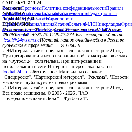
САЙТ ФУТБОЛ 24
Редакция
Соц. сети
Прогнозы
Политика конфиденциальности
Правила
сайту
facebook
УКРАИНА
Контакты
x
youtube
Правила комментирования
instagram
telegram
viber
Редакционная
политика
Украина
ЧЕМПИОНАТЫ
Первая лига
Структура собственности
Вторая лига
Германия
ЕВРОКУБКИ
Испания
Англия
Италия
Бельгия
МЛС
Нидерланды
Фран
Лига чемпионов
Онлайн-медиа «Футбол 24»
Лига Европы
пл. Галицкая, дом. 15, м. Львов,
Юношеская лига УЕФА
Лига
конференций
79008
Телефон +380 (32) 229-77-77
Адрес электронной почты
legal@24tv.com.ua
Идентификатор онлайн-медиа в Реестре
субъектов в сфере медиа — R40-06058
21+
Материалы сайта предназначены для лиц старше 21 года
При цитировании и использовании любых материалов ссылка
на "Футбол 24" обязательна. При цитировании и
использовании в сети Интернет гиперссылка на сайтт
football24.ua
обязательное. Материалы со знаком
"Спецпроект", "Партнерский материал", "Реклама", "Новости
компаний" публикуем на правах рекламы.
21+
Материалы сайта предназначены для лиц старше 21 года
Все права защищены. © 2005 -
2026
, ЧАО
"Телерадиокомпания Люкс". "Футбол 24".