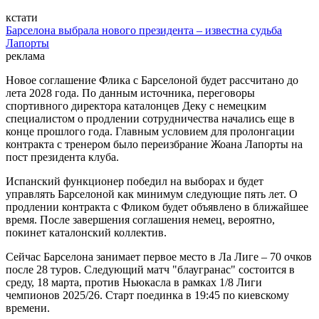
кстати
Барселона выбрала нового президента – известна судьба
Лапорты
реклама
Новое соглашение Флика с Барселоной будет рассчитано до
лета 2028 года. По данным источника, переговоры
спортивного директора каталонцев Деку с немецким
специалистом о продлении сотрудничества начались еще в
конце прошлого года. Главным условием для пролонгации
контракта с тренером было переизбрание Жоана Лапорты на
пост президента клуба.
Испанский функционер победил на выборах и будет
управлять Барселоной как минимум следующие пять лет. О
продлении контракта с Фликом будет объявлено в ближайшее
время. После завершения соглашения немец, вероятно,
покинет каталонский коллектив.
Сейчас Барселона занимает первое место в Ла Лиге – 70 очков
после 28 туров. Следующий матч "блаугранас" состоится в
среду, 18 марта, против Ньюкасла в рамках 1/8 Лиги
чемпионов 2025/26. Старт поединка в 19:45 по киевскому
времени.