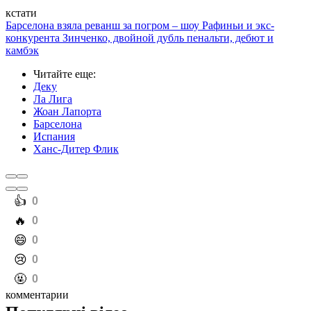
кстати
Барселона взяла реванш за погром – шоу Рафиньи и экс-
конкурента Зинченко, двойной дубль пенальти, дебют и
камбэк
Читайте еще
:
Деку
Ла Лига
Жоан Лапорта
Барселона
Испания
Ханс-Дитер Флик
️👍
0
️🔥
0
️😄
0
️😢
0
️🤬
0
комментарии