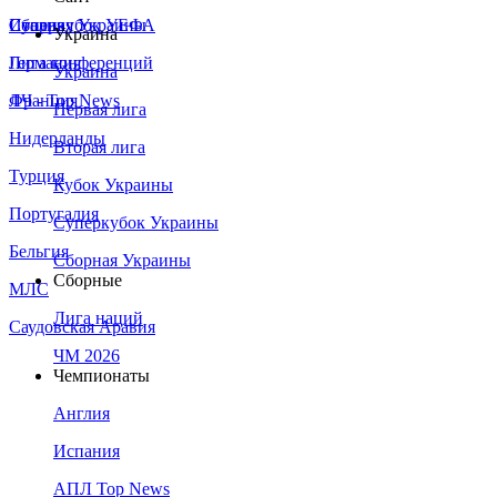
Сборная Украины
Италия
Суперкубок УЕФА
Украина
Германия
Лига конференций
Украина
Франция
ЛЧ - Top News
Первая лига
Нидерланды
Вторая лига
Турция
Кубок Украины
Португалия
Суперкубок Украины
Бельгия
Сборная Украины
Сборные
МЛС
Лига наций
Саудовская Аравия
ЧМ 2026
Чемпионаты
Англия
Испания
АПЛ Top News