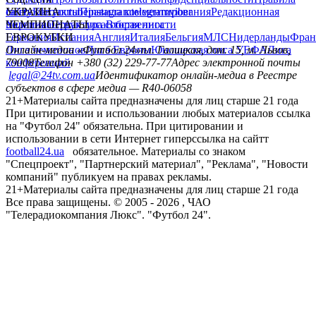
сайту
facebook
УКРАИНА
Контакты
x
youtube
Правила комментирования
instagram
telegram
viber
Редакционная
политика
Украина
ЧЕМПИОНАТЫ
Первая лига
Структура собственности
Вторая лига
Германия
ЕВРОКУБКИ
Испания
Англия
Италия
Бельгия
МЛС
Нидерланды
Фран
Лига чемпионов
Онлайн-медиа «Футбол 24»
Лига Европы
пл. Галицкая, дом. 15, м. Львов,
Юношеская лига УЕФА
Лига
конференций
79008
Телефон +380 (32) 229-77-77
Адрес электронной почты
legal@24tv.com.ua
Идентификатор онлайн-медиа в Реестре
субъектов в сфере медиа — R40-06058
21+
Материалы сайта предназначены для лиц старше 21 года
При цитировании и использовании любых материалов ссылка
на "Футбол 24" обязательна. При цитировании и
использовании в сети Интернет гиперссылка на сайтт
football24.ua
обязательное. Материалы со знаком
"Спецпроект", "Партнерский материал", "Реклама", "Новости
компаний" публикуем на правах рекламы.
21+
Материалы сайта предназначены для лиц старше 21 года
Все права защищены. © 2005 -
2026
, ЧАО
"Телерадиокомпания Люкс". "Футбол 24".