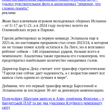
удалил чувствительное фото и анонсировал "решение, что
сложно понять"
реклама
Жоан был ключевым игроком молодежных сборных Испании
– от U-17 до U-21, а в 2024 году получил золото на
Олимпийских играх в Париже.
Гарсия дебютировал за первую команду Эспаньола еще в
2021-м, но настоящим прорывом стал сезон 2023/24, в котором
он не только помог клубу остаться в Ла Лиге, но и возглавил
рейтинг сейвов – 146 отраженных ударов, больше всего в
чемпионате. Аналитика также признала его голкипером, что
предотвратил наибольшее количество ожидаемых голов.
Директор Барсы Деку считает этот трансфер стратегическим:
"Гарсия уже сейчас дает надежность, а с возрастом имеет все
шансы стать одним из лучших в мире".
Добавим, что это первый трансфер между Барселоной и
Эспаньолом за последние 30 лет за денежную компенсацию.
Псевдозірку Шахтаря занесло в Азію, помічник Фонсеки – у
бандитській ПАР та ще два учасники Клубного чемпіонату
світу