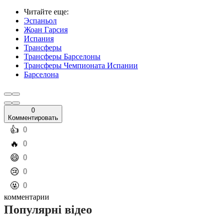
Читайте еще
:
Эспаньол
Жоан Гарсия
Испания
Трансферы
Трансферы Барселоны
Трансферы Чемпионата Испании
Барселона
0
Комментировать
️👍
0
️🔥
0
️😄
0
️😢
0
️🤬
0
комментарии