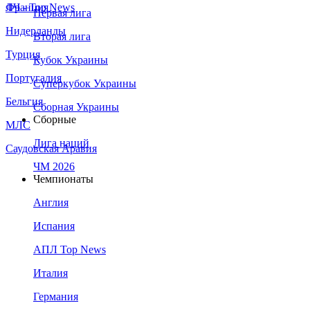
Франция
ЛЧ - Top News
Первая лига
Нидерланды
Вторая лига
Турция
Кубок Украины
Португалия
Суперкубок Украины
Бельгия
Сборная Украины
Сборные
МЛС
Лига наций
Саудовская Аравия
ЧМ 2026
Чемпионаты
Англия
Испания
АПЛ Top News
Италия
Германия