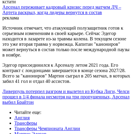
кстати
Арсенал переживает кадровый кризис перед матчем ЛЧ –
Артета раскрыл, когда лидеры вернутся в состав
реклама
Источник отмечает, что атакующий полузащитник готов к
серьезным изменениям в своей карьере. Сейчас Эдегор
находится в лазарете из-за травмы колена. В текущем сезоне
это уже вторая травма у норвежца. Капитан "канониров"
может вернуться в состав только после международной паузы
в ноябре.
Эдегор присоединился к Арсеналу летом 2021 года. Его
контракт с лондонцами завершается в конце сезона 2027/28.
Всего за "канониров" Мартин сыграл в 205 матчах, в которых
забил 41 гол и отдал 40 ассистов.
Ливерпуль потерпел разгром и вылетел из Кубка Лиги, Челси
прошел в 1/4 финала несмотря на три пропущенных, Арсенал
выбил Брайтон
Читайте еще
:
Англия
Трансферы
Трансферы Чемпионата Англии
Мартин Эдегор