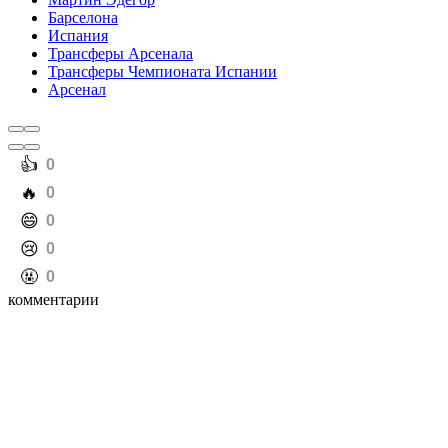
Барселона
Испания
Трансферы Арсенала
Трансферы Чемпионата Испании
Арсенал
️👍
0
️🔥
0
️😄
0
️😢
0
️🤬
0
комментарии