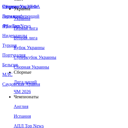
Сборная Украины
Италия
Суперкубок УЕФА
Украина
Германия
Лига конференций
Украина
Франция
ЛЧ - Top News
Первая лига
Нидерланды
Вторая лига
Турция
Кубок Украины
Португалия
Суперкубок Украины
Бельгия
Сборная Украины
Сборные
МЛС
Лига наций
Саудовская Аравия
ЧМ 2026
Чемпионаты
Англия
Испания
АПЛ Top News