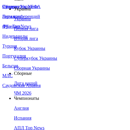
Сборная Украины
Италия
Суперкубок УЕФА
Украина
Германия
Лига конференций
Украина
Франция
ЛЧ - Top News
Первая лига
Нидерланды
Вторая лига
Турция
Кубок Украины
Португалия
Суперкубок Украины
Бельгия
Сборная Украины
Сборные
МЛС
Лига наций
Саудовская Аравия
ЧМ 2026
Чемпионаты
Англия
Испания
АПЛ Top News