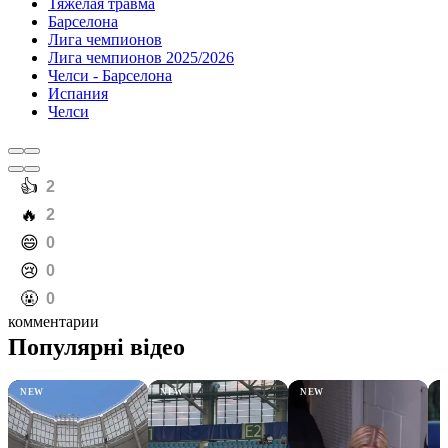
Тяжелая травма
Барселона
Лига чемпионов
Лига чемпионов 2025/2026
Челси - Барселона
Испания
Челси
️👍
2
️🔥
2
️😄
0
️😢
0
️🤬
0
комментарии