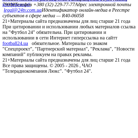
конференций
79008
Телефон +380 (32) 229-77-77
Адрес электронной почты
legal@24tv.com.ua
Идентификатор онлайн-медиа в Реестре
субъектов в сфере медиа — R40-06058
21+
Материалы сайта предназначены для лиц старше 21 года
При цитировании и использовании любых материалов ссылка
на "Футбол 24" обязательна. При цитировании и
использовании в сети Интернет гиперссылка на сайтт
football24.ua
обязательное. Материалы со знаком
"Спецпроект", "Партнерский материал", "Реклама", "Новости
компаний" публикуем на правах рекламы.
21+
Материалы сайта предназначены для лиц старше 21 года
Все права защищены. © 2005 -
2026
, ЧАО
"Телерадиокомпания Люкс". "Футбол 24".