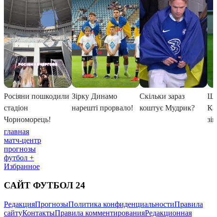
главная
матч-центр
прогнозы
футбол +
Избранное
САЙТ ФУТБОЛ 24
Редакция
Прогнозы
Политика конфиденциальности
Правила
сайту
Контакты
Правила комментирования
Редакционная