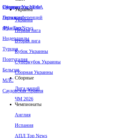
Сборная Украины
Италия
Суперкубок УЕФА
Украина
Германия
Лига конференций
Украина
Франция
ЛЧ - Top News
Первая лига
Нидерланды
Вторая лига
Турция
Кубок Украины
Португалия
Суперкубок Украины
Бельгия
Сборная Украины
Сборные
МЛС
Лига наций
Саудовская Аравия
ЧМ 2026
Чемпионаты
Англия
Испания
АПЛ Top News