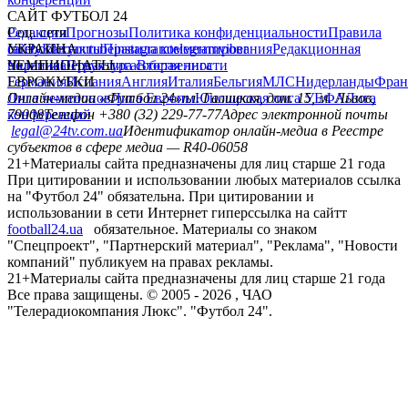
САЙТ ФУТБОЛ 24
Редакция
Соц. сети
Прогнозы
Политика конфиденциальности
Правила
сайту
facebook
УКРАИНА
Контакты
x
youtube
Правила комментирования
instagram
telegram
viber
Редакционная
политика
Украина
ЧЕМПИОНАТЫ
Первая лига
Структура собственности
Вторая лига
Германия
ЕВРОКУБКИ
Испания
Англия
Италия
Бельгия
МЛС
Нидерланды
Фран
Лига чемпионов
Онлайн-медиа «Футбол 24»
Лига Европы
пл. Галицкая, дом. 15, м. Львов,
Юношеская лига УЕФА
Лига
конференций
79008
Телефон +380 (32) 229-77-77
Адрес электронной почты
legal@24tv.com.ua
Идентификатор онлайн-медиа в Реестре
субъектов в сфере медиа — R40-06058
21+
Материалы сайта предназначены для лиц старше 21 года
При цитировании и использовании любых материалов ссылка
на "Футбол 24" обязательна. При цитировании и
использовании в сети Интернет гиперссылка на сайтт
football24.ua
обязательное. Материалы со знаком
"Спецпроект", "Партнерский материал", "Реклама", "Новости
компаний" публикуем на правах рекламы.
21+
Материалы сайта предназначены для лиц старше 21 года
Все права защищены. © 2005 -
2026
, ЧАО
"Телерадиокомпания Люкс". "Футбол 24".