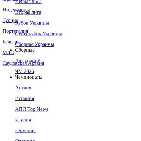
Первая лига
Нидерланды
Вторая лига
Турция
Кубок Украины
Португалия
Суперкубок Украины
Бельгия
Сборная Украины
Сборные
МЛС
Лига наций
Саудовская Аравия
ЧМ 2026
Чемпионаты
Англия
Испания
АПЛ Top News
Италия
Германия