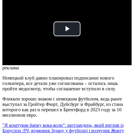
Play
Video
реклама
Немецкий клуб давно планировал подписание нового
голкипера, все детали уже согласованы – осталось лишь
пройти медосмотр, чтобы соглашение вступило в силу.
Флеккен хорошо знаком с немецким футболом, ведь ранее
выступал за Гройтер Фюрт, Дуйсбург и Фрайбург, из стана
которого как раз и перешел в Брентфорд в 2023 году за 10
миллионов евро.
"Я коштував банку кока-коли": шотландець, який виграв із
Борусією ЛЧ, відмовив Зідану у футболці і розчулив Жовту