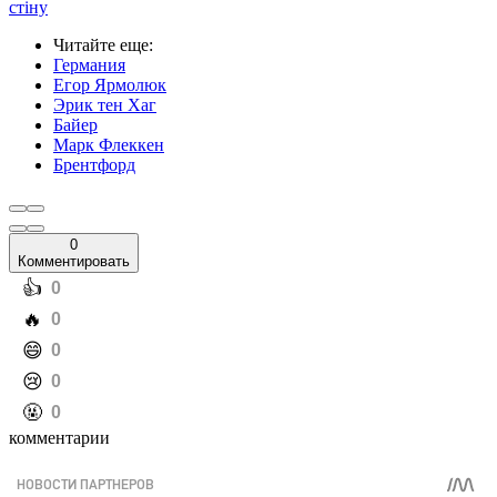
стіну
Читайте еще
:
Германия
Егор Ярмолюк
Эрик тен Хаг
Байер
Марк Флеккен
Брентфорд
0
Комментировать
️👍
0
️🔥
0
️😄
0
️😢
0
️🤬
0
комментарии