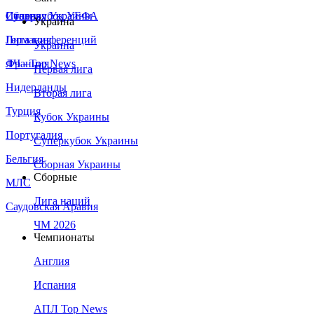
Сборная Украины
Италия
Суперкубок УЕФА
Украина
Германия
Лига конференций
Украина
Франция
ЛЧ - Top News
Первая лига
Нидерланды
Вторая лига
Турция
Кубок Украины
Португалия
Суперкубок Украины
Бельгия
Сборная Украины
Сборные
МЛС
Лига наций
Саудовская Аравия
ЧМ 2026
Чемпионаты
Англия
Испания
АПЛ Top News