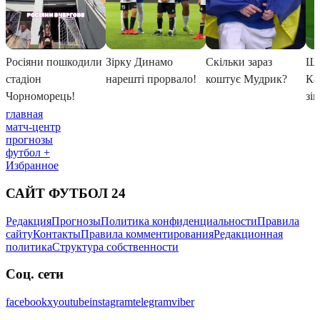
главная
матч-центр
прогнозы
футбол +
Избранное
САЙТ ФУТБОЛ 24
Редакция
Прогнозы
Политика конфиденциальности
Правила
сайту
Контакты
Правила комментирования
Редакционная
политика
Структура собственности
Соц. сети
facebook
x
youtube
instagram
telegram
viber