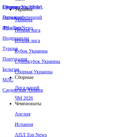
Сборная Украины
Италия
Суперкубок УЕФА
Украина
Германия
Лига конференций
Украина
Франция
ЛЧ - Top News
Первая лига
Нидерланды
Вторая лига
Турция
Кубок Украины
Португалия
Суперкубок Украины
Бельгия
Сборная Украины
Сборные
МЛС
Лига наций
Саудовская Аравия
ЧМ 2026
Чемпионаты
Англия
Испания
АПЛ Top News