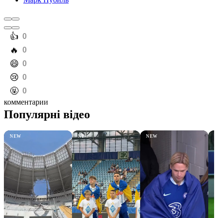
️👍
0
️🔥
0
️😄
0
️😢
0
️🤬
0
комментарии