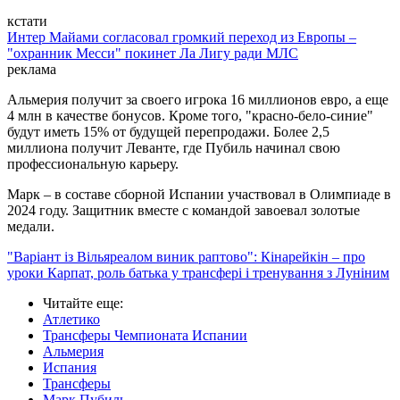
кстати
Интер Майами согласовал громкий переход из Европы –
"охранник Месси" покинет Ла Лигу ради МЛС
реклама
Альмерия получит за своего игрока 16 миллионов евро, а еще
4 млн в качестве бонусов. Кроме того, "красно-бело-синие"
будут иметь 15% от будущей перепродажи. Более 2,5
миллиона получит Леванте, где Пубиль начинал свою
профессиональную карьеру.
Марк – в составе сборной Испании участвовал в Олимпиаде в
2024 году. Защитник вместе с командой завоевал золотые
медали.
"Варіант із Вільяреалом виник раптово": Кінарейкін – про
уроки Карпат, роль батька у трансфері і тренування з Луніним
Читайте еще
:
Атлетико
Трансферы Чемпионата Испании
Альмерия
Испания
Трансферы
Марк Пубиль