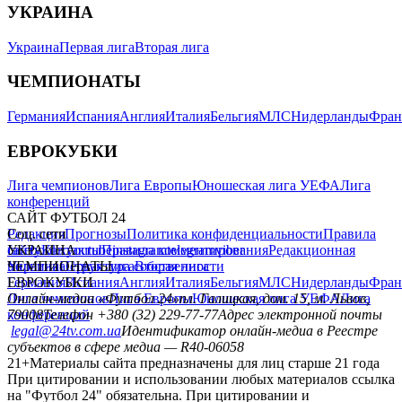
УКРАИНА
Украина
Первая лига
Вторая лига
ЧЕМПИОНАТЫ
Германия
Испания
Англия
Италия
Бельгия
МЛС
Нидерланды
Фран
ЕВРОКУБКИ
Лига чемпионов
Лига Европы
Юношеская лига УЕФА
Лига
конференций
САЙТ ФУТБОЛ 24
Редакция
Соц. сети
Прогнозы
Политика конфиденциальности
Правила
сайту
facebook
УКРАИНА
Контакты
x
youtube
Правила комментирования
instagram
telegram
viber
Редакционная
политика
Украина
ЧЕМПИОНАТЫ
Первая лига
Структура собственности
Вторая лига
Германия
ЕВРОКУБКИ
Испания
Англия
Италия
Бельгия
МЛС
Нидерланды
Фран
Лига чемпионов
Онлайн-медиа «Футбол 24»
Лига Европы
пл. Галицкая, дом. 15, м. Львов,
Юношеская лига УЕФА
Лига
конференций
79008
Телефон +380 (32) 229-77-77
Адрес электронной почты
legal@24tv.com.ua
Идентификатор онлайн-медиа в Реестре
субъектов в сфере медиа — R40-06058
21+
Материалы сайта предназначены для лиц старше 21 года
При цитировании и использовании любых материалов ссылка
на "Футбол 24" обязательна. При цитировании и