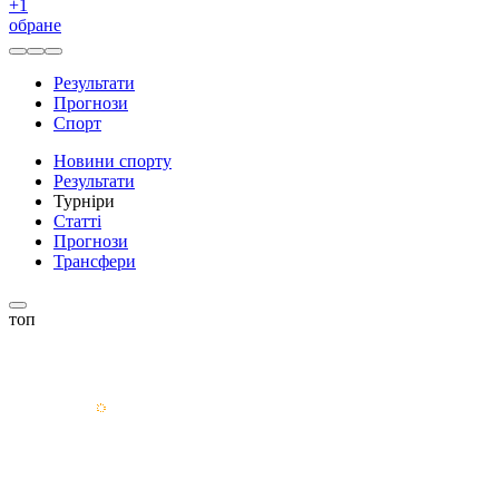
+
1
обране
Результати
Прогнози
Спорт
Новини спорту
Результати
Турніри
Статті
Прогнози
Трансфери
топ