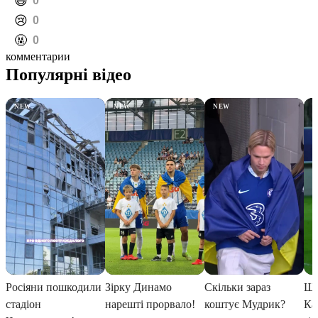
️😄
0
️😢
0
️🤬
0
комментарии