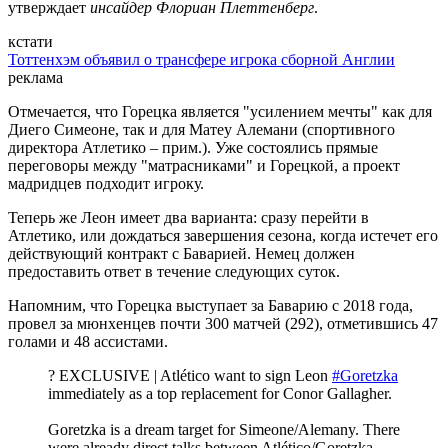
утверждает
инсайдер Флориан Плеттенберг
.
кстати
Тоттенхэм объявил о трансфере игрока сборной Англии
реклама
Отмечается, что Горецка является "усилением мечты" как для
Диего Симеоне, так и для Матеу Алемани (спортивного
директора Атлетико – прим.). Уже состоялись прямые
переговоры между "матрасниками" и Горецкой, а проект
мадридцев подходит игроку.
Теперь же Леон имеет два варианта: сразу перейти в
Атлетико, или дождаться завершения сезона, когда истечет его
действующий контракт с Баварией. Немец должен
предоставить ответ в течение следующих суток.
Напомним, что Горецка выступает за Баварию с 2018 года,
провел за мюнхенцев почти 300 матчей (292), отметившись 47
голами и 48 ассистами.
? EXCLUSIVE | Atlético want to sign Leon
#Goretzka
immediately as a top replacement for Conor Gallagher.
Goretzka is a dream target for Simeone/Alemany. There
were already direct talks between Atlético/Goretzka.