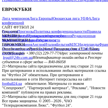
ЕВРОКУБКИ
Лига чемпионов
Лига Европы
Юношеская лига УЕФА
Лига
конференций
САЙТ ФУТБОЛ 24
Редакция
Соц. сети
Прогнозы
Политика конфиденциальности
Правила
сайту
facebook
УКРАИНА
Контакты
x
youtube
Правила комментирования
instagram
telegram
viber
Редакционная
политика
Украина
ЧЕМПИОНАТЫ
Первая лига
Структура собственности
Вторая лига
Германия
ЕВРОКУБКИ
Испания
Англия
Италия
Бельгия
МЛС
Нидерланды
Фран
Лига чемпионов
Онлайн-медиа «Футбол 24»
Лига Европы
пл. Галицкая, дом. 15, м. Львов,
Юношеская лига УЕФА
Лига
конференций
79008
Телефон +380 (32) 229-77-77
Адрес электронной почты
legal@24tv.com.ua
Идентификатор онлайн-медиа в Реестре
субъектов в сфере медиа — R40-06058
21+
Материалы сайта предназначены для лиц старше 21 года
При цитировании и использовании любых материалов ссылка
на "Футбол 24" обязательна. При цитировании и
использовании в сети Интернет гиперссылка на сайтт
football24.ua
обязательное. Материалы со знаком
"Спецпроект", "Партнерский материал", "Реклама", "Новости
компаний" публикуем на правах рекламы.
21+
Материалы сайта предназначены для лиц старше 21 года
Все права защищены. © 2005 -
2026
, ЧАО
"Телерадиокомпания Люкс". "Футбол 24".