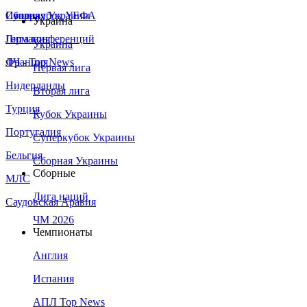
Сборная Украины
Италия
Суперкубок УЕФА
Украина
Германия
Лига конференций
Украина
Франция
ЛЧ - Top News
Первая лига
Нидерланды
Вторая лига
Турция
Кубок Украины
Португалия
Суперкубок Украины
Бельгия
Сборная Украины
Сборные
МЛС
Лига наций
Саудовская Аравия
ЧМ 2026
Чемпионаты
Англия
Испания
АПЛ Top News