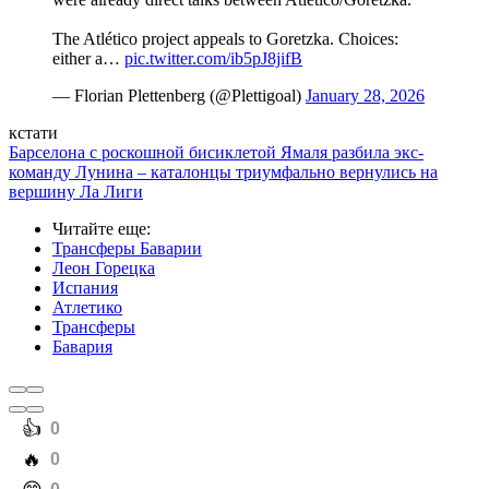
The Atlético project appeals to Goretzka. Choices:
either a…
pic.twitter.com/ib5pJ8jifB
— Florian Plettenberg (@Plettigoal)
January 28, 2026
кстати
Барселона с роскошной бисиклетой Ямаля разбила экс-
команду Лунина – каталонцы триумфально вернулись на
вершину Ла Лиги
Читайте еще
:
Трансферы Баварии
Леон Горецка
Испания
Атлетико
Трансферы
Бавария
️👍
0
️🔥
0