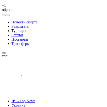
+
1
обране
Новости спорта
Результаты
Турниры
Статьи
Прогнозы
Трансферы
топ
ЛЧ - Top News
Украина