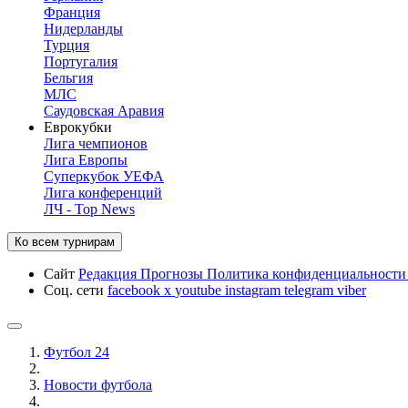
Франция
Нидерланды
Турция
Португалия
Бельгия
МЛС
Саудовская Аравия
Еврокубки
Лига чемпионов
Лига Европы
Суперкубок УЕФА
Лига конференций
ЛЧ - Top News
Ко всем турнирам
Сайт
Редакция
Прогнозы
Политика конфиденциальност
Соц. сети
facebook
x
youtube
instagram
telegram
viber
Футбол 24
Новости футбола