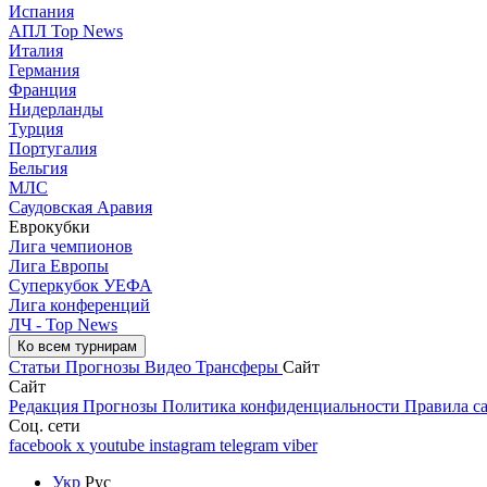
Испания
АПЛ Top News
Италия
Германия
Франция
Нидерланды
Турция
Португалия
Бельгия
МЛС
Саудовская Аравия
Еврокубки
Лига чемпионов
Лига Европы
Суперкубок УЕФА
Лига конференций
ЛЧ - Top News
Ко всем турнирам
Статьи
Прогнозы
Видео
Трансферы
Сайт
Сайт
Редакция
Прогнозы
Политика конфиденциальности
Правила с
Соц. сети
facebook
x
youtube
instagram
telegram
viber
Укр
Рус