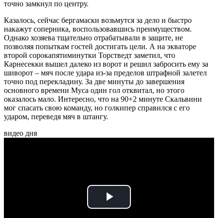
точно замкнул по центру.
Казалось, сейчас бергамаски возьмутся за дело и быстро
накажут соперника, воспользовавшись преимуществом.
Однако хозяева тщательно отрабатывали в защите, не
позволяя попыткам гостей достигать цели. А на экваторе
второй сорокапятиминутки Торстведт заметил, что
Карнесекки вышел далеко из ворот и решил забросить ему за
шиворот – мяч после удара из-за пределов штрафной залетел
точно под перекладину. За две минуты до завершения
основного времени Муса один гол отквитал, но этого
оказалось мало. Интересно, что на 90+2 минуте Скальвини
мог спасать свою команду, но голкипер справился с его
ударом, переведя мяч в штангу.
видео дня
Play