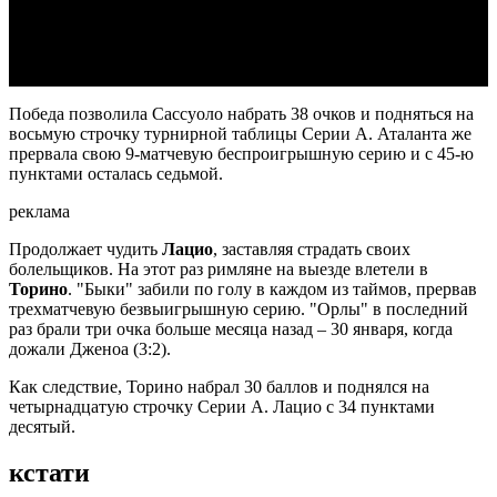
Video
Победа позволила Сассуоло набрать 38 очков и подняться на
восьмую строчку турнирной таблицы Серии А. Аталанта же
прервала свою 9-матчевую беспроигрышную серию и с 45-ю
пунктами осталась седьмой.
реклама
Продолжает чудить
Лацио
, заставляя страдать своих
болельщиков. На этот раз римляне на выезде влетели в
Торино
. "Быки" забили по голу в каждом из таймов, прервав
трехматчевую безвыигрышную серию. "Орлы" в последний
раз брали три очка больше месяца назад – 30 января, когда
дожали Дженоа (3:2).
Как следствие, Торино набрал 30 баллов и поднялся на
четырнадцатую строчку Серии А. Лацио с 34 пунктами
десятый.
кстати