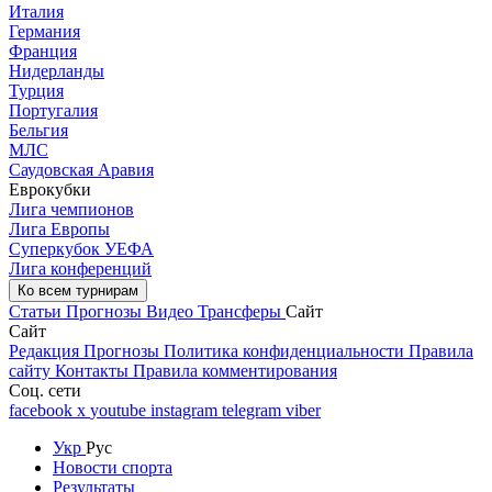
Италия
Германия
Франция
Нидерланды
Турция
Португалия
Бельгия
МЛС
Саудовская Аравия
Еврокубки
Лига чемпионов
Лига Европы
Суперкубок УЕФА
Лига конференций
Ко всем турнирам
Статьи
Прогнозы
Видео
Трансферы
Сайт
Сайт
Редакция
Прогнозы
Политика конфиденциальности
Правила
сайту
Контакты
Правила комментирования
Соц. сети
facebook
x
youtube
instagram
telegram
viber
Укр
Рус
Новости спорта
Результаты