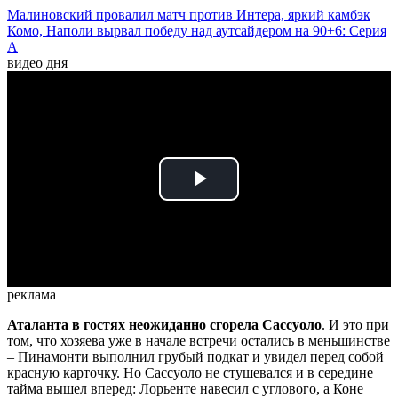
Малиновский провалил матч против Интера, яркий камбэк
Комо, Наполи вырвал победу над аутсайдером на 90+6: Серия
А
видео дня
Play
Video
реклама
Аталанта в гостях неожиданно сгорела Сассуоло
. И это при
том, что хозяева уже в начале встречи остались в меньшинстве
– Пинамонти выполнил грубый подкат и увидел перед собой
красную карточку. Но Сассуоло не стушевался и в середине
тайма вышел вперед: Лорьенте навесил с углового, а Коне