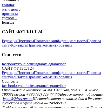
главная
матч-центр
прогнозы
футбол +
Больше
САЙТ ФУТБОЛ 24
Редакция
Прогнозы
Политика конфиденциальности
Правила
сайту
Контакты
Правила комментирования
Соц. сети
facebook
x
youtube
instagram
telegram
viber
САЙТ ФУТБОЛ 24
Редакция
Прогнозы
Политика конфиденциальности
Правила
сайту
Контакты
Правила комментирования
Соц. сети
facebook
x
youtube
instagram
telegram
viber
Онлайн-медиа «Футбол 24»
пл. Галицкая, дом. 15, м. Львов,
79008
Телефон +380 (32) 229-77-77
Адрес электронной почты
legal@24tv.com.ua
Идентификатор онлайн-медиа в Реестре
субъектов в сфере медиа — R40-06058
21+
Материалы сайта предназначены для лиц старше 21 года