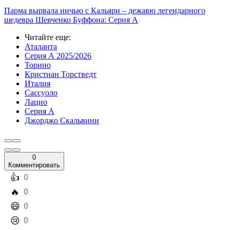
Парма вырвала ничью с Кальяри – дежавю легендарного
шедевра Шевченко Буффона: Серия А
Читайте еще
:
Аталанта
Серия А 2025/2026
Торино
Кристиан Торстведт
Италия
Сассуоло
Лацио
Серия А
Джорджо Скальвини
0
Комментировать
️👍
0
️🔥
0
️😄
0
️😢
0