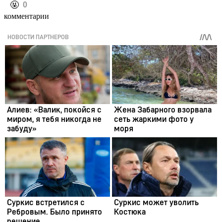
️🤬
0
комментарии