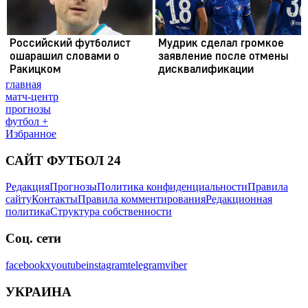
главная
матч-центр
прогнозы
футбол +
Избранное
САЙТ ФУТБОЛ 24
Редакция
Прогнозы
Политика конфиденциальности
Правила
сайту
Контакты
Правила комментирования
Редакционная
политика
Структура собственности
Соц. сети
facebook
x
youtube
instagram
telegram
viber
УКРАИНА