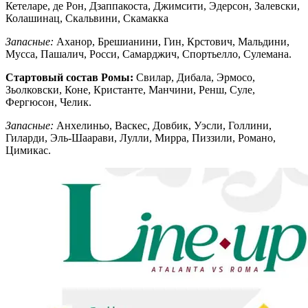
Кетеларе, де Рон, Дзаппакоста, Джимсити, Эдерсон, Залевски,
Колашинац, Скальвини, Скамакка
Запасные:
Аханор, Брешианини, Гин, Крстович, Мальдини,
Мусса, Пашалич, Росси, Самарджич, Спортьелло, Сулемана.
Стартовый состав Ромы:
Свилар, Дибала, Эрмосо,
Зьолковски, Коне, Кристанте, Манчини, Ренш, Суле,
Фергюсон, Челик.
Запасные:
Анхелиньо, Васкес, Довбик, Уэсли, Голлини,
Гиларди, Эль-Шаарави, Лулли, Мирра, Пиззили, Романо,
Цимикас.