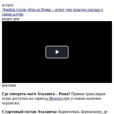
кстати
Довбик готов уйти из Ромы – агент уже передал сигнал о
смене клуба
видео дня
Play
Video
реклама
Где смотреть матч Аталанта – Рома?
Прямая трансляция
игры доступна на сервис
и Megogo
при условии наличия
подписки.
Стартовый состав Аталанты:
Карнесекки, Бернаскони, де