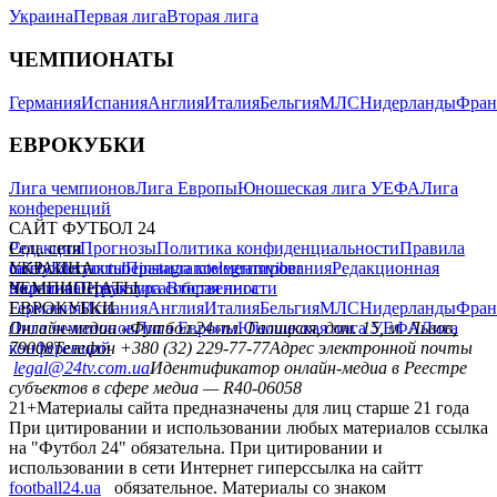
Украина
Первая лига
Вторая лига
ЧЕМПИОНАТЫ
Германия
Испания
Англия
Италия
Бельгия
МЛС
Нидерланды
Фран
ЕВРОКУБКИ
Лига чемпионов
Лига Европы
Юношеская лига УЕФА
Лига
конференций
САЙТ ФУТБОЛ 24
Редакция
Соц. сети
Прогнозы
Политика конфиденциальности
Правила
сайту
facebook
УКРАИНА
Контакты
x
youtube
Правила комментирования
instagram
telegram
viber
Редакционная
политика
Украина
ЧЕМПИОНАТЫ
Первая лига
Структура собственности
Вторая лига
Германия
ЕВРОКУБКИ
Испания
Англия
Италия
Бельгия
МЛС
Нидерланды
Фран
Лига чемпионов
Онлайн-медиа «Футбол 24»
Лига Европы
пл. Галицкая, дом. 15, м. Львов,
Юношеская лига УЕФА
Лига
конференций
79008
Телефон +380 (32) 229-77-77
Адрес электронной почты
legal@24tv.com.ua
Идентификатор онлайн-медиа в Реестре
субъектов в сфере медиа — R40-06058
21+
Материалы сайта предназначены для лиц старше 21 года
При цитировании и использовании любых материалов ссылка
на "Футбол 24" обязательна. При цитировании и
использовании в сети Интернет гиперссылка на сайтт
football24.ua
обязательное. Материалы со знаком