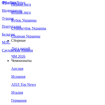
Франция
ЛЧ - Top News
Первая лига
Нидерланды
Вторая лига
Турция
Кубок Украины
Португалия
Суперкубок Украины
Бельгия
Сборная Украины
Сборные
МЛС
Лига наций
Саудовская Аравия
ЧМ 2026
Чемпионаты
Англия
Испания
АПЛ Top News
Италия
Германия