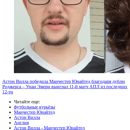
Астон Вилла победила Манчестер Юнайтед благодаря дублю
Роджерса – Унаи Эмери выиграл 11-й матч АПЛ из последних
12-ти
Читайте еще
:
футбольные курьёзы
Манчестер Юнайтед
Астон Вилла
Англия
Астон Вилла - Манчестер Юнайтед