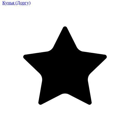
Кунья
(Доргу)