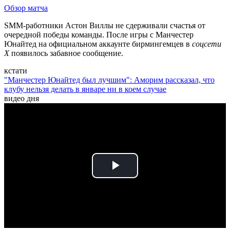
Обзор матча
SMM-работники Астон Виллы не сдерживали счастья от
очередной победы команды. После игры с Манчестер
Юнайтед на официальном аккаунте бирмингемцев в
соцсети
X
появилось забавное сообщение.
кстати
"Манчестер Юнайтед был лучшим": Аморим рассказал, что
клубу нельзя делать в январе ни в коем случае
видео дня
Play
Video