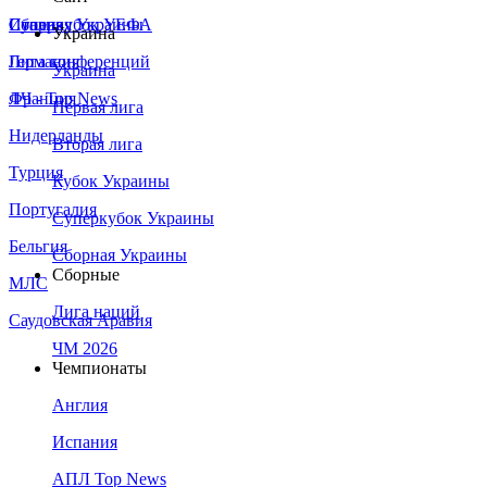
Сборная Украины
Италия
Суперкубок УЕФА
Украина
Германия
Лига конференций
Украина
Франция
ЛЧ - Top News
Первая лига
Нидерланды
Вторая лига
Турция
Кубок Украины
Португалия
Суперкубок Украины
Бельгия
Сборная Украины
Сборные
МЛС
Лига наций
Саудовская Аравия
ЧМ 2026
Чемпионаты
Англия
Испания
АПЛ Top News