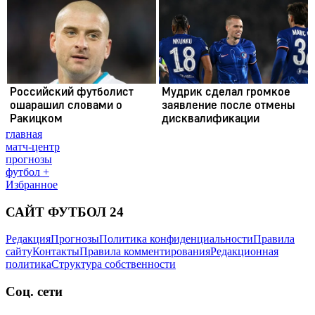
главная
матч-центр
прогнозы
футбол +
Избранное
САЙТ ФУТБОЛ 24
Редакция
Прогнозы
Политика конфиденциальности
Правила
сайту
Контакты
Правила комментирования
Редакционная
политика
Структура собственности
Соц. сети