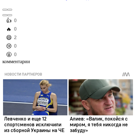
️👍
0
️🔥
0
️😄
2
️😢
0
️🤬
0
комментарии