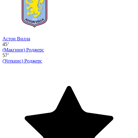
Астон Вилла
45’
(Макгинн)
Роджерс
57’
(Уоткинс)
Роджерс