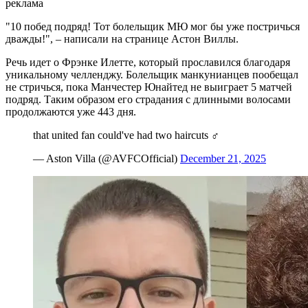
реклама
"10 побед подряд! Тот болельщик МЮ мог бы уже постричься
дважды!", – написали на странице Астон Виллы.
Речь идет о Фрэнке Илетте, который прославился благодаря
уникальному челленджу. Болельщик манкунианцев пообещал
не стричься, пока Манчестер Юнайтед не выиграет 5 матчей
подряд. Таким образом его страдания с длинными волосами
продолжаются уже 443 дня.
that united fan could've had two haircuts ‍♂️
— Aston Villa (@AVFCOfficial)
December 21, 2025