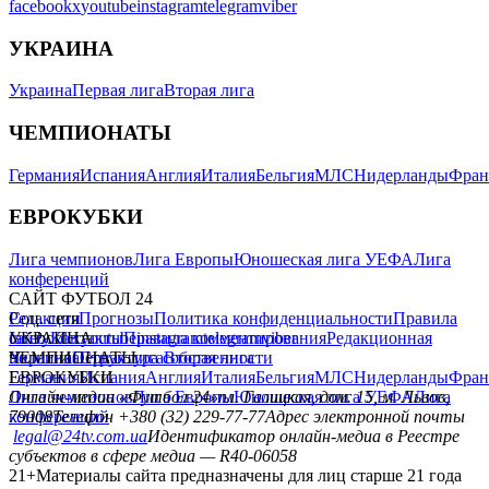
facebook
x
youtube
instagram
telegram
viber
УКРАИНА
Украина
Первая лига
Вторая лига
ЧЕМПИОНАТЫ
Германия
Испания
Англия
Италия
Бельгия
МЛС
Нидерланды
Фран
ЕВРОКУБКИ
Лига чемпионов
Лига Европы
Юношеская лига УЕФА
Лига
конференций
САЙТ ФУТБОЛ 24
Редакция
Соц. сети
Прогнозы
Политика конфиденциальности
Правила
сайту
facebook
УКРАИНА
Контакты
x
youtube
Правила комментирования
instagram
telegram
viber
Редакционная
политика
Украина
ЧЕМПИОНАТЫ
Первая лига
Структура собственности
Вторая лига
Германия
ЕВРОКУБКИ
Испания
Англия
Италия
Бельгия
МЛС
Нидерланды
Фран
Лига чемпионов
Онлайн-медиа «Футбол 24»
Лига Европы
пл. Галицкая, дом. 15, м. Львов,
Юношеская лига УЕФА
Лига
конференций
79008
Телефон +380 (32) 229-77-77
Адрес электронной почты
legal@24tv.com.ua
Идентификатор онлайн-медиа в Реестре
субъектов в сфере медиа — R40-06058
21+
Материалы сайта предназначены для лиц старше 21 года