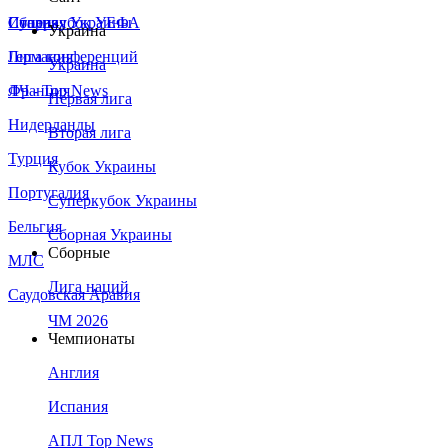
Сборная Украины
Италия
Суперкубок УЕФА
Украина
Германия
Лига конференций
Украина
Франция
ЛЧ - Top News
Первая лига
Нидерланды
Вторая лига
Турция
Кубок Украины
Португалия
Суперкубок Украины
Бельгия
Сборная Украины
Сборные
МЛС
Лига наций
Саудовская Аравия
ЧМ 2026
Чемпионаты
Англия
Испания
АПЛ Top News