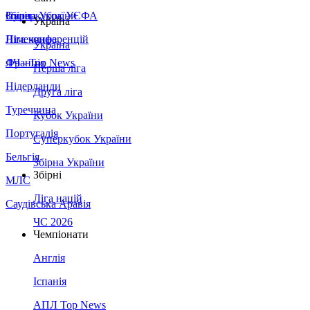
Збірна України
Італія
Суперкубок УЄФА
Україна
Німеччина
Ліга конференцій
Україна
Франція
ЛЧ - Top News
Перша ліга
Нідерланди
Друга ліга
Туреччина
Кубок України
Португалія
Суперкубок України
Бельгія
Збірна України
Збірні
МЛС
Ліга націй
Саудівська Аравія
ЧС 2026
Чемпіонати
Англія
Іспанія
АПЛ Top News