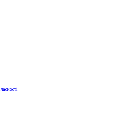
ласності