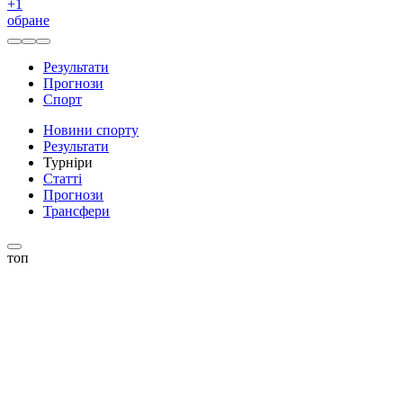
+
1
обране
Результати
Прогнози
Спорт
Новини спорту
Результати
Турніри
Статті
Прогнози
Трансфери
топ