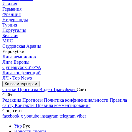
Италия
Германия
Франция
Нидерланды
Турция
Португалия
Бельгия
МЛС
Саудовская Аравия
Еврокубки
Лига чемпионов
Лига Европы
Суперкубок УЕФА
Лига конференций
ЛЧ - Top News
Ко всем турнирам
Статьи
Прогнозы
Видео
Трансферы
Сайт
Сайт
Редакция
Прогнозы
Политика конфиденциальности
Правила
сайту
Контакты
Правила комментирования
Соц. сети
facebook
x
youtube
instagram
telegram
viber
Укр
Рус
Новости спорта