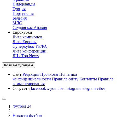
Нидерланды
Турция
Португалия
Бельгия
МЛС
Саудовская Аравия
Еврокубки
Лига чемпионов
Лига Европы
Суперкубок УЕФА
Лига конференций
ЛЧ - Top News
Ко всем турнирам
Сайт
Редакция
Прогнозы
Политика
конфиденциальности
Правила сайту
Контакты
Правила
комментирования
Соц. сети
facebook
x
youtube
instagram
telegram
viber
Футбол 24
Новости футбола