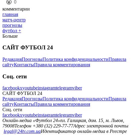
️🤬
0
комментарии
главная
матч-центр
прогнозы
футбол +
Больше
САЙТ ФУТБОЛ 24
Редакция
Прогнозы
Политика конфиденциальности
Правила
сайту
Контакты
Правила комментирования
Соц. сети
facebook
x
youtube
instagram
telegram
viber
САЙТ ФУТБОЛ 24
Редакция
Прогнозы
Политика конфиденциальности
Правила
сайту
Контакты
Правила комментирования
Соц. сети
facebook
x
youtube
instagram
telegram
viber
Онлайн-медиа «Футбол 24»
пл. Галицкая, дом. 15, м. Львов,
79008
Телефон +380 (32) 229-77-77
Адрес электронной почты
legal@24tv.com.ua
Идентификатор онлайн-медиа в Реестре