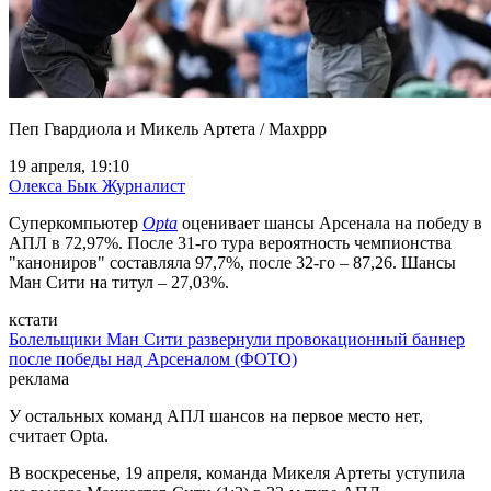
Пеп Гвардиола и Микель Артета / Maxppp
19 апреля, 19:10
Олекса Бык
Журналист
Суперкомпьютер
Opta
оценивает шансы Арсенала на победу в
АПЛ в 72,97%. После 31-го тура вероятность чемпионства
"канониров" составляла 97,7%, после 32-го – 87,26. Шансы
Ман Сити на титул – 27,03%.
кстати
Болельщики Ман Сити развернули провокационный баннер
после победы над Арсеналом (ФОТО)
реклама
У остальных команд АПЛ шансов на первое место нет,
считает Opta.
В воскресенье, 19 апреля, команда Микеля Артеты уступила