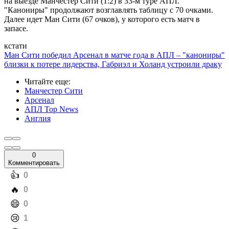
на выезде Манчестер Сити (1:2) в 33-м туре АПЛ.
"Канониры" продолжают возглавлять таблицу с 70 очками.
Далее идет Ман Сити (67 очков), у которого есть матч в
запасе.
кстати
Ман Сити победил Арсенал в матче года в АПЛ – "канониры"
близки к потере лидерства, Габриэл и Холанд устроили драку
Читайте еще
:
Манчестер Сити
Арсенал
АПЛ Top News
Англия
0
Комментировать
️👍
0
️🔥
0
️😄
0
️😢
1