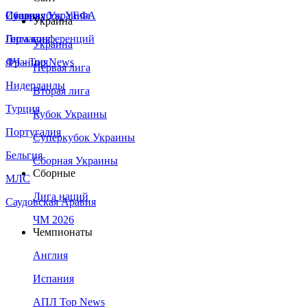
Сборная Украины
Италия
Суперкубок УЕФА
Украина
Германия
Лига конференций
Украина
Франция
ЛЧ - Top News
Первая лига
Нидерланды
Вторая лига
Турция
Кубок Украины
Португалия
Суперкубок Украины
Бельгия
Сборная Украины
Сборные
МЛС
Лига наций
Саудовская Аравия
ЧМ 2026
Чемпионаты
Англия
Испания
АПЛ Top News