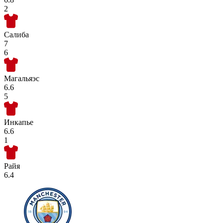
2
Салиба
7
6
Магальяэс
6.6
5
Инкапье
6.6
1
Райя
6.4