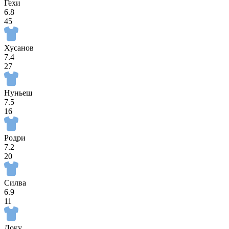
Гехи
6.8
45
Хусанов
7.4
27
Нуньеш
7.5
16
Родри
7.2
20
Силва
6.9
11
Доку