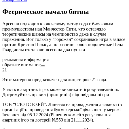
Феерическое начало битвы
Арсенал подходил к ключевому матчу года с 6-очковым
преимуществом над Манчестер Сити, что оставляло
теоретические шансы на чемпионство даже в случае
поражения. Вот только у "горожан" сохранялась игра в запасе
против Кристал Пэлас, а по разнице голов подопечные Пепа
Гвардиолы отставали всего на два пункта.
рекламная информация
обратите внимание
21+
Этот материал предназначен для лиц старше 21 года.
Участь в азартних іграх може викликати ігрову залежність.
Дотримуйтесь правил (принципів) відповідальної гри
ТОВ “СЛОТС Ю.ЕЙ”. Ліцензія на провадження діяльності з
організації та проведення букмекерської діяльності у мережі
Інтернет від 05.12.2024 (Рішення комісії з регулювання
азартних ігор та лотерей №559 від 21.11.2024).