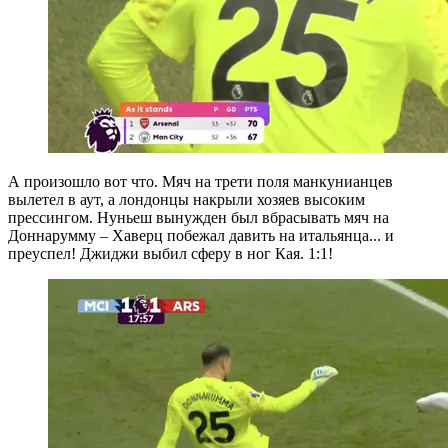
А произошло вот что. Мяч на трети поля манкунианцев
вылетел в аут, а лондонцы накрыли хозяев высоким
прессингом. Нуньеш вынужден был вбрасывать мяч на
Доннарумму – Хаверц побежал давить на итальянца... и
преуспел! Джиджи выбил сферу в ног Кая. 1:1!