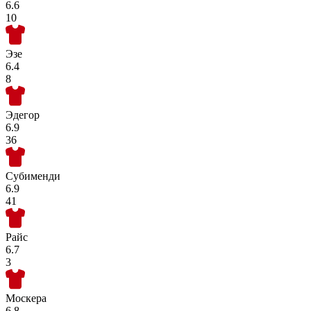
6.6
10
Эзе
6.4
8
Эдегор
6.9
36
Субименди
6.9
41
Райс
6.7
3
Москера
6.8