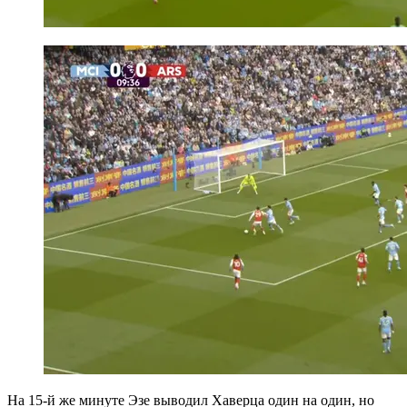
На 15-й же минуте Эзе выводил Хаверца один на один, но