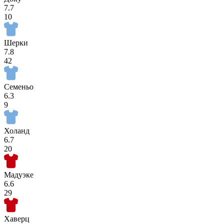
7.7
10
Шерки
7.8
42
Семеньо
6.3
9
Холанд
6.7
20
Мадуэке
6.6
29
Хаверц