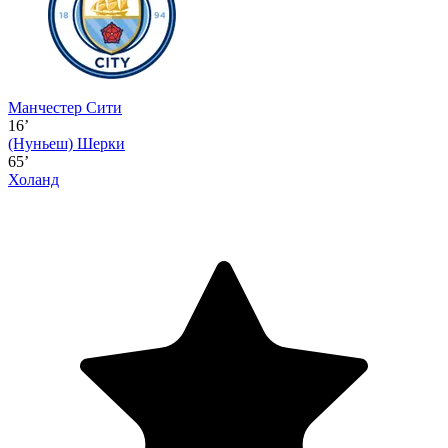
Манчестер Сити
16’
(Нуньеш)
Шерки
65’
Холанд