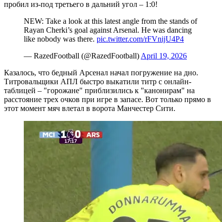
пробил из-под третьего в дальний угол – 1:0!
NEW: Take a look at this latest angle from the stands of
Rayan Cherki’s goal against Arsenal. He was dancing
like nobody was there.
pic.twitter.com/rFVnijU4P4
— RazedFootball (@RazedFootball)
April 19, 2026
Казалось, что бедный Арсенал начал погружение на дно.
Титровальщики АПЛ быстро выкатили титр с онлайн-
таблицей – "горожане" приблизились к "канонирам" на
расстояние трех очков при игре в запасе. Вот только прямо в
этот момент мяч влетал в ворота Манчестер Сити.