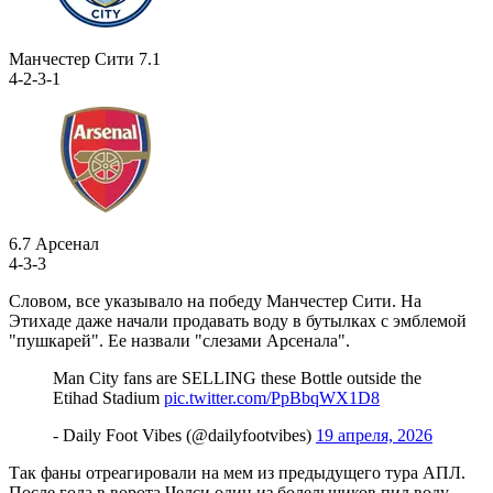
Манчестер Сити
7.1
4-2-3-1
6.7
Арсенал
4-3-3
Словом, все указывало на победу Манчестер Сити. На
Этихаде даже начали продавать воду в бутылках с эмблемой
"пушкарей". Ее назвали "слезами Арсенала".
Man City fans are SELLING these Bottle outside the
Etihad Stadium
pic.twitter.com/PpBbqWX1D8
- Daily Foot Vibes (@dailyfootvibes)
19 апреля, 2026
Так фаны отреагировали на мем из предыдущего тура АПЛ.
После гола в ворота Челси один из болельщиков пил воду