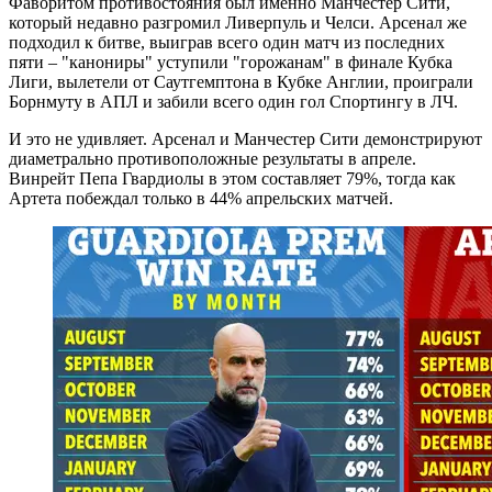
Фаворитом противостояния был именно Манчестер Сити,
который недавно разгромил Ливерпуль и Челси. Арсенал же
подходил к битве, выиграв всего один матч из последних
пяти – "канониры" уступили "горожанам" в финале Кубка
Лиги, вылетели от Саутгемптона в Кубке Англии, проиграли
Борнмуту в АПЛ и забили всего один гол Спортингу в ЛЧ.
И это не удивляет. Арсенал и Манчестер Сити демонстрируют
диаметрально противоположные результаты в апреле.
Винрейт Пепа Гвардиолы в этом составляет 79%, тогда как
Артета побеждал только в 44% апрельских матчей.