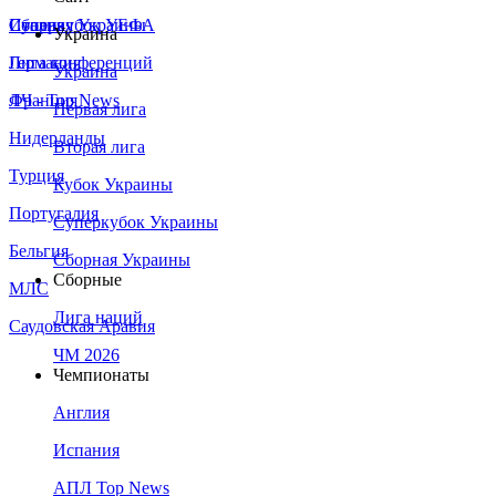
Сборная Украины
Италия
Суперкубок УЕФА
Украина
Германия
Лига конференций
Украина
Франция
ЛЧ - Top News
Первая лига
Нидерланды
Вторая лига
Турция
Кубок Украины
Португалия
Суперкубок Украины
Бельгия
Сборная Украины
Сборные
МЛС
Лига наций
Саудовская Аравия
ЧМ 2026
Чемпионаты
Англия
Испания
АПЛ Top News