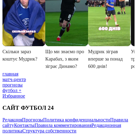
главная
матч-центр
прогнозы
футбол +
Избранное
САЙТ ФУТБОЛ 24
Редакция
Прогнозы
Политика конфиденциальности
Правила
сайту
Контакты
Правила комментирования
Редакционная
политика
Структура собственности