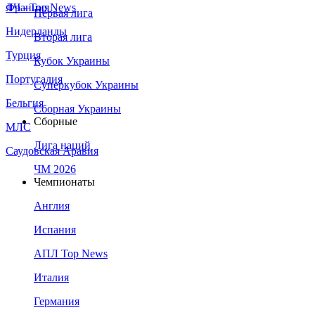
Франция
ЛЧ - Top News
Первая лига
Нидерланды
Вторая лига
Турция
Кубок Украины
Португалия
Суперкубок Украины
Бельгия
Сборная Украины
Сборные
МЛС
Лига наций
Саудовская Аравия
ЧМ 2026
Чемпионаты
Англия
Испания
АПЛ Top News
Италия
Германия