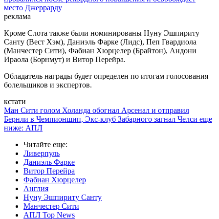
место Джеррарду
реклама
Кроме Слота также были номинированы Нуну Эшпириту
Санту (Вест Хэм), Даниэль Фарке (Лидс), Пеп Гвардиола
(Манчестер Сити), Фабиан Хюрцелер (Брайтон), Андони
Ираола (Борнмут) и Витор Перейра.
Обладатель награды будет определен по итогам голосования
болельщиков и экспертов.
кстати
Ман Сити голом Холанда обогнал Арсенал и отправил
Бернли в Чемпионшип, Экс-клуб Забарного загнал Челси еще
ниже: АПЛ
Читайте еще
:
Ливерпуль
Даниэль Фарке
Витор Перейра
Фабиан Хюрцелер
Англия
Нуну Эшпириту Санту
Манчестер Сити
АПЛ Top News