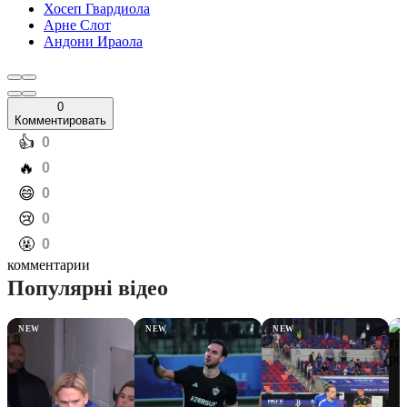
Хосеп Гвардиола
Арне Слот
Андони Ираола
0
Комментировать
️👍
0
️🔥
0
️😄
0
️😢
0
️🤬
0
комментарии