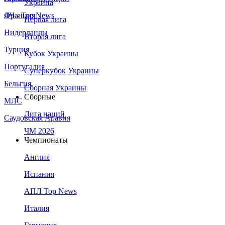
Украина
Франция
ЛЧ - Top News
Первая лига
Нидерланды
Вторая лига
Турция
Кубок Украины
Португалия
Суперкубок Украины
Бельгия
Сборная Украины
Сборные
МЛС
Лига наций
Саудовская Аравия
ЧМ 2026
Чемпионаты
Англия
Испания
АПЛ Top News
Италия