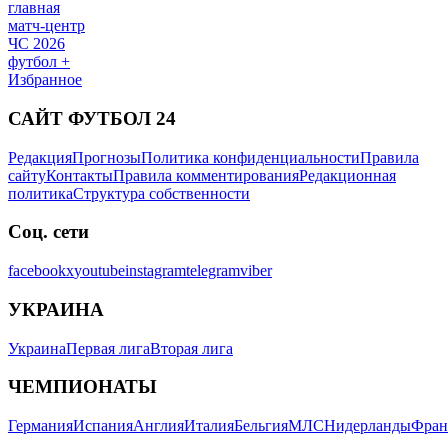
главная
матч-центр
ЧС 2026
футбол +
Избранное
САЙТ ФУТБОЛ 24
Редакция
Прогнозы
Политика конфиденциальности
Правила
сайту
Контакты
Правила комментирования
Редакционная
политика
Структура собственности
Соц. сети
facebook
x
youtube
instagram
telegram
viber
УКРАИНА
Украина
Первая лига
Вторая лига
ЧЕМПИОНАТЫ
Германия
Испания
Англия
Италия
Бельгия
МЛС
Нидерланды
Фран