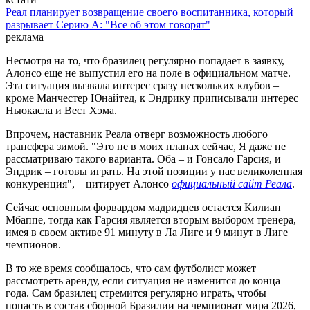
Реал планирует возвращение своего воспитанника, который
разрывает Серию А: "Все об этом говорят"
реклама
Несмотря на то, что бразилец регулярно попадает в заявку,
Алонсо еще не выпустил его на поле в официальном матче.
Эта ситуация вызвала интерес сразу нескольких клубов –
кроме Манчестер Юнайтед, к Эндрику приписывали интерес
Ньюкасла и Вест Хэма.
Впрочем, наставник Реала отверг возможность любого
трансфера зимой. "Это не в моих планах сейчас, Я даже не
рассматриваю такого варианта. Оба – и Гонсало Гарсия, и
Эндрик – готовы играть. На этой позиции у нас великолепная
конкуренция", – цитирует Алонсо
официальный сайт Реала
.
Сейчас основным форвардом мадридцев остается Килиан
Мбаппе, тогда как Гарсия является вторым выбором тренера,
имея в своем активе 91 минуту в Ла Лиге и 9 минут в Лиге
чемпионов.
В то же время сообщалось, что сам футболист может
рассмотреть аренду, если ситуация не изменится до конца
года. Сам бразилец стремится регулярно играть, чтобы
попасть в состав сборной Бразилии на чемпионат мира 2026,