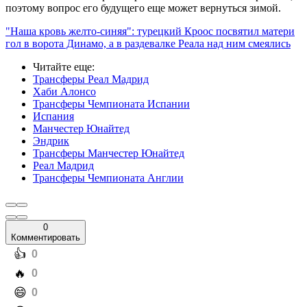
поэтому вопрос его будущего еще может вернуться зимой.
"Наша кровь желто-синяя": турецкий Кроос посвятил матери
гол в ворота Динамо, а в раздевалке Реала над ним смеялись
Читайте еще
:
Трансферы Реал Мадрид
Хаби Алонсо
Трансферы Чемпионата Испании
Испания
Манчестер Юнайтед
Эндрик
Трансферы Манчестер Юнайтед
Реал Мадрид
Трансферы Чемпионата Англии
0
Комментировать
️👍
0
️🔥
0
️😄
0