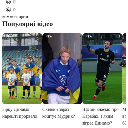
️😢
0
️🤬
0
комментарии