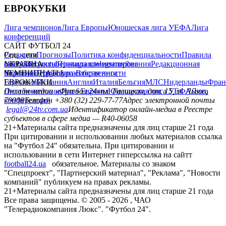
ЕВРОКУБКИ
Лига чемпионов
Лига Европы
Юношеская лига УЕФА
Лига
конференций
САЙТ ФУТБОЛ 24
Редакция
Соц. сети
Прогнозы
Политика конфиденциальности
Правила
сайту
facebook
УКРАИНА
Контакты
x
youtube
Правила комментирования
instagram
telegram
viber
Редакционная
политика
Украина
ЧЕМПИОНАТЫ
Первая лига
Структура собственности
Вторая лига
Германия
ЕВРОКУБКИ
Испания
Англия
Италия
Бельгия
МЛС
Нидерланды
Фран
Лига чемпионов
Онлайн-медиа «Футбол 24»
Лига Европы
пл. Галицкая, дом. 15, м. Львов,
Юношеская лига УЕФА
Лига
конференций
79008
Телефон +380 (32) 229-77-77
Адрес электронной почты
legal@24tv.com.ua
Идентификатор онлайн-медиа в Реестре
субъектов в сфере медиа — R40-06058
21+
Материалы сайта предназначены для лиц старше 21 года
При цитировании и использовании любых материалов ссылка
на "Футбол 24" обязательна. При цитировании и
использовании в сети Интернет гиперссылка на сайтт
football24.ua
обязательное. Материалы со знаком
"Спецпроект", "Партнерский материал", "Реклама", "Новости
компаний" публикуем на правах рекламы.
21+
Материалы сайта предназначены для лиц старше 21 года
Все права защищены. © 2005 -
2026
, ЧАО
"Телерадиокомпания Люкс". "Футбол 24".