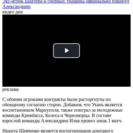
Экс-игрок Шахтера и сборных Украины официально покинул
Александрию
видео дня
Play
Video
реклама
С обоими игроками контракты были расторгнуты по
обоюдному согласию сторон. Добавим, что Ухань является
воспитанником Мариуполя, также поиграл за молодежные
команды Кривбасса, Колоса и Черноморца. В составе
взрослой команды Александрии Илья провел лишь 1 матч.
Никита Шевченко является воспитанником донецкого