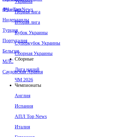
Украина
Франция
ЛЧ - Top News
Первая лига
Нидерланды
Вторая лига
Турция
Кубок Украины
Португалия
Суперкубок Украины
Бельгия
Сборная Украины
Сборные
МЛС
Лига наций
Саудовская Аравия
ЧМ 2026
Чемпионаты
Англия
Испания
АПЛ Top News
Италия