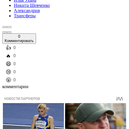
Илья Ухань
Никита Шевченко
Александрия
Трансферы
0
Комментировать
️👍
0
️🔥
0
️😄
0
️😢
0
️🤬
0
комментарии