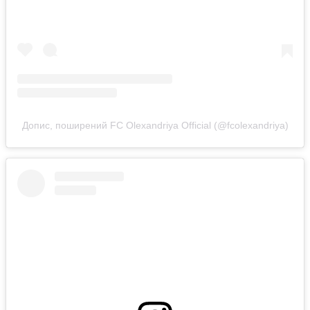
Допис, поширений FC Olexandriya Official (@fcolexandriya)