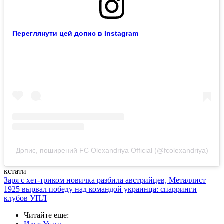
Переглянути цей допис в Instagram
Допис, поширений FC Olexandriya Official (@fcolexandriya)
кстати
Заря с хет-триком новичка разбила австрийцев, Металлист
1925 вырвал победу над командой украинца: спарринги
клубов УПЛ
Читайте еще
: