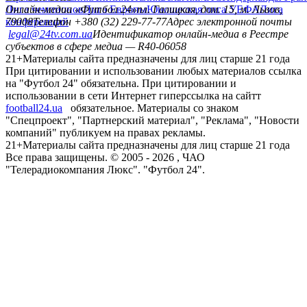
Лига чемпионов
Онлайн-медиа «Футбол 24»
Лига Европы
пл. Галицкая, дом. 15, м. Львов,
Юношеская лига УЕФА
Лига
конференций
79008
Телефон +380 (32) 229-77-77
Адрес электронной почты
legal@24tv.com.ua
Идентификатор онлайн-медиа в Реестре
субъектов в сфере медиа — R40-06058
21+
Материалы сайта предназначены для лиц старше 21 года
При цитировании и использовании любых материалов ссылка
на "Футбол 24" обязательна. При цитировании и
использовании в сети Интернет гиперссылка на сайтт
football24.ua
обязательное. Материалы со знаком
"Спецпроект", "Партнерский материал", "Реклама", "Новости
компаний" публикуем на правах рекламы.
21+
Материалы сайта предназначены для лиц старше 21 года
Все права защищены. © 2005 -
2026
, ЧАО
"Телерадиокомпания Люкс". "Футбол 24".