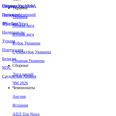
Сборная Украины
Италия
Суперкубок УЕФА
Украина
Германия
Лига конференций
Украина
Франция
ЛЧ - Top News
Первая лига
Нидерланды
Вторая лига
Турция
Кубок Украины
Португалия
Суперкубок Украины
Бельгия
Сборная Украины
Сборные
МЛС
Лига наций
Саудовская Аравия
ЧМ 2026
Чемпионаты
Англия
Испания
АПЛ Top News