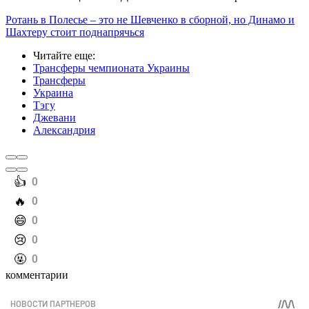
Ротань в Полесье – это не Шевченко в сборной, но Динамо и
Шахтеру стоит поднапрячься
Читайте еще
:
Трансферы чемпионата Украины
Трансферы
Украина
Тэгу
Джевани
Александрия
️👍
0
️🔥
0
️😄
0
️😢
0
️🤬
0
комментарии