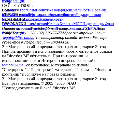
конференций
САЙТ ФУТБОЛ 24
Редакция
Соц. сети
Прогнозы
Политика конфиденциальности
Правила
сайту
facebook
УКРАИНА
Контакты
x
youtube
Правила комментирования
instagram
telegram
viber
Редакционная
политика
Украина
ЧЕМПИОНАТЫ
Первая лига
Структура собственности
Вторая лига
Германия
ЕВРОКУБКИ
Испания
Англия
Италия
Бельгия
МЛС
Нидерланды
Фран
Лига чемпионов
Онлайн-медиа «Футбол 24»
Лига Европы
пл. Галицкая, дом. 15, м. Львов,
Юношеская лига УЕФА
Лига
конференций
79008
Телефон +380 (32) 229-77-77
Адрес электронной почты
legal@24tv.com.ua
Идентификатор онлайн-медиа в Реестре
субъектов в сфере медиа — R40-06058
21+
Материалы сайта предназначены для лиц старше 21 года
При цитировании и использовании любых материалов ссылка
на "Футбол 24" обязательна. При цитировании и
использовании в сети Интернет гиперссылка на сайтт
football24.ua
обязательное. Материалы со знаком
"Спецпроект", "Партнерский материал", "Реклама", "Новости
компаний" публикуем на правах рекламы.
21+
Материалы сайта предназначены для лиц старше 21 года
Все права защищены. © 2005 -
2026
, ЧАО
"Телерадиокомпания Люкс". "Футбол 24".