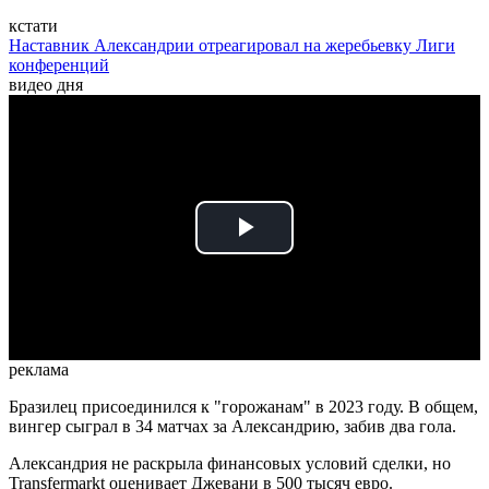
кстати
Наставник Александрии отреагировал на жеребьевку Лиги
конференций
видео дня
Play
Video
реклама
Бразилец присоединился к "горожанам" в 2023 году. В общем,
вингер сыграл в 34 матчах за Александрию, забив два гола.
Александрия не раскрыла финансовых условий сделки, но
Transfermarkt оценивает Джевани в 500 тысяч евро.