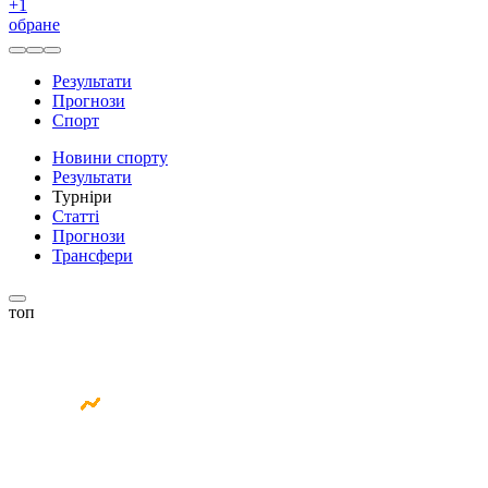
+
1
обране
Результати
Прогнози
Спорт
Новини спорту
Результати
Турніри
Статті
Прогнози
Трансфери
топ