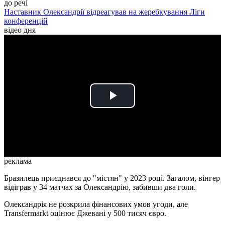
до речі
Наставник Олександрії відреагував на жеребкування Ліги
конференцій
відео дня
Play
Video
реклама
Бразилець приєднався до "містян" у 2023 році. Загалом, вінгер
відіграв у 34 матчах за Олександрію, забивши два голи.
Олександрія не розкрила фінансових умов угоди, але
Transfermarkt оцінює Джевані у 500 тисяч євро.