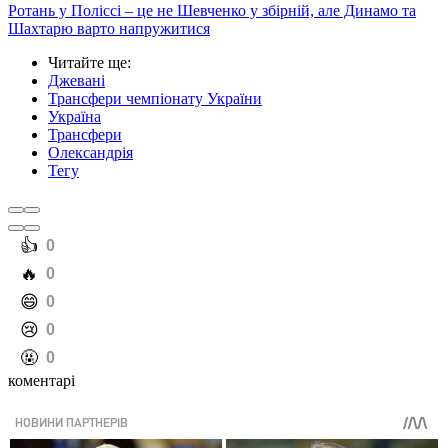
Ротань у Поліссі – це не Шевченко у збірній, але Динамо та
Шахтарю варто напружитися
Читайте ще
:
Джевані
Трансфери чемпіонату України
Україна
Трансфери
Олександрія
Тегу
️👍
0
️🔥
0
️😄
0
️😢
0
️🤬
0
коментарі