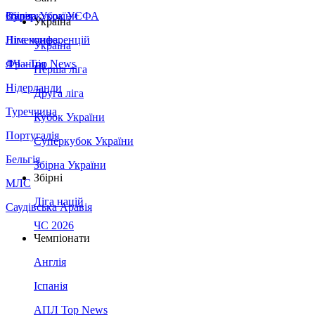
Збірна України
Італія
Суперкубок УЄФА
Україна
Німеччина
Ліга конференцій
Україна
Франція
ЛЧ - Top News
Перша ліга
Нідерланди
Друга ліга
Туреччина
Кубок України
Португалія
Суперкубок України
Бельгія
Збірна України
Збірні
МЛС
Ліга націй
Саудівська Аравія
ЧС 2026
Чемпіонати
Англія
Іспанія
АПЛ Top News