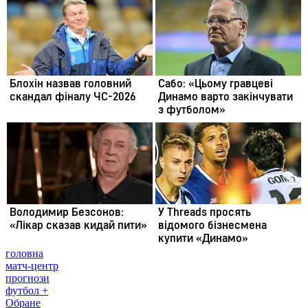
головна
матч-центр
прогнози
футбол +
Обране