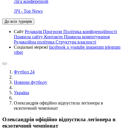
Ліга конференцій
ЛЧ - Top News
До всіх турнірів
Сайт
Редакція
Прогнози
Політика конфіденційності
Правила сайту
Контакти
Правила коментування
Редакційна політика
Структура власності
Соціальні мережі
facebook
x
youtube
instagram
telegram
viber
Футбол 24
Новини футболу
Україна
Олександрія офіційно відпустила легіонера в
екзотичний чемпіонат
Олександрія офіційно відпустила легіонера в
екзотичний чемпіонат