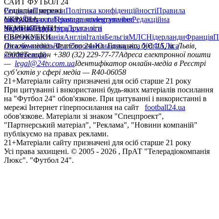
САЙТ ФУТБОЛ 24
Редакція
Соціальні мережі
Прогнози
Політика конфіденційності
Правила
сайту
facebook
УКРАЇНА
Контакти
x
youtube
Правила коментування
instagram
telegram
viber
Редакційна
політика
Україна
ЧЕМПІОНАТИ
Перша ліга
Структура власності
Друга ліга
Німеччина
ЄВРОКУБКИ
Іспанія
Англія
Італія
Бельгія
МЛС
Нідерланди
Франція
П
Ліга чемпіонів
Онлайн-медіа «Футбол 24»
Ліга Європи
Юнацька ліга УЄФА
пл. Галицька, буд. 15, м. Львів,
Ліга
конференцій
79008
Телефон +380 (32) 229-77-77
Адреса електронної пошти
—
legal@24tv.com.ua
Ідентифікатор онлайн-медіа в Реєстрі
суб’єктів у сфері медіа — R40-06058
21+
Матеріали сайту призначені для осіб старше 21 року
При цитуванні і використанні будь-яких матеріалів посилання
на "Футбол 24" обов'язкове. При цитуванні і використанні в
мережі Інтернет гіперпосилання на сайт
football24.ua
обов'язкове. Матеріали зі знаком "Спецпроект",
"Партнерський матеріал", "Реклама", "Новини компаній"
публікуємо на правах реклами.
21+
Матеріали сайту призначені для осіб старше 21 року
Усi права захищенi. © 2005 -
2026
, ПрАТ "Телерадіокомпанія
Люкс". "Футбол 24".