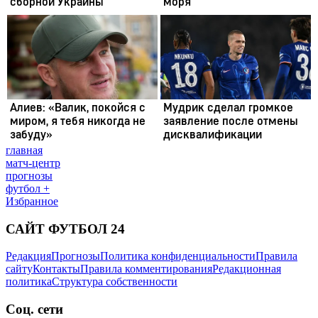
главная
матч-центр
прогнозы
футбол +
Избранное
САЙТ ФУТБОЛ 24
Редакция
Прогнозы
Политика конфиденциальности
Правила
сайту
Контакты
Правила комментирования
Редакционная
политика
Структура собственности
Соц. сети