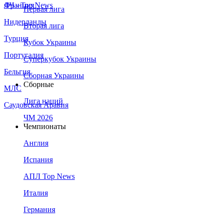
Франция
ЛЧ - Top News
Первая лига
Нидерланды
Вторая лига
Турция
Кубок Украины
Португалия
Суперкубок Украины
Бельгия
Сборная Украины
Сборные
МЛС
Лига наций
Саудовская Аравия
ЧМ 2026
Чемпионаты
Англия
Испания
АПЛ Top News
Италия
Германия