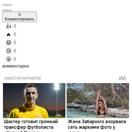
0
Комментировать
️👍
0
️🔥
0
️😄
0
️😢
0
️🤬
0
комментарии