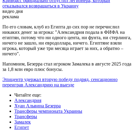
Кривбасс официально отпустил легионера, который
отказывался возвращаться в Украину
видео дня
реклама
По его словам, клуб из Египта до сих пор не перечислил
никаких денег за игрока: "Александрия подала в ФИФА на
египтян, потому что ни одного цента, ни фунта, ни стерлинга,
ничего не зашло, ни евродоллара, ничего. Египтяне взяли
игрока, который уже три месяца играет за них, а обратно –
ничего".
Напомним, Безерра стал игроком Замалека в августе 2025 года
за 1,8 млн евро плюс бонусы.
Эпицентр удержал вторую победу подряд, сенсационно
переиграв Александрию на выезде
Читайте еще
:
Александрия
Хуан Альвина Безерра
Трансферы чемпионата Украины
Трансферы
Замалек
Египет